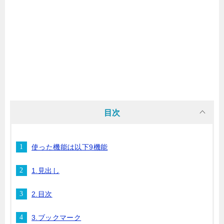
目次
使った機能は以下9機能
1.見出し
2.目次
3.ブックマーク