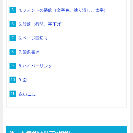
4.フォントの装飾（文字色、塗り潰し、太字）
5.段落（行間、字下げ）
6.ページ区切り
7.箇条書き
8.ハイパーリンク
9.図
さいごに