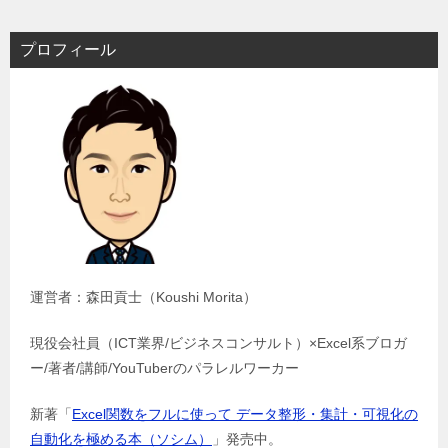
プロフィール
運営者：森田貢士（Koushi Morita）
現役会社員（ICT業界/ビジネスコンサルト）×Excel系ブロガ
ー/著者/講師/YouTuberのパラレルワーカー
新著「
Excel関数をフルに使って データ整形・集計・可視化の
自動化を極める本（ソシム）
」発売中。