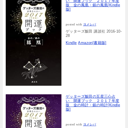
い 開運ブック ２０１７年度
版 金の鳳凰・銀の鳳凰[Kindle
版]
posted with
ヨメレバ
ゲッターズ飯田 講談社 2016-10-
28
Kindle
Amazon[書籍版]
ゲッターズ飯田の五星三心占
い 開運ブック ２０１７年度
版 金の時計・銀の時計[Kindle
版]
posted with
ヨメレバ