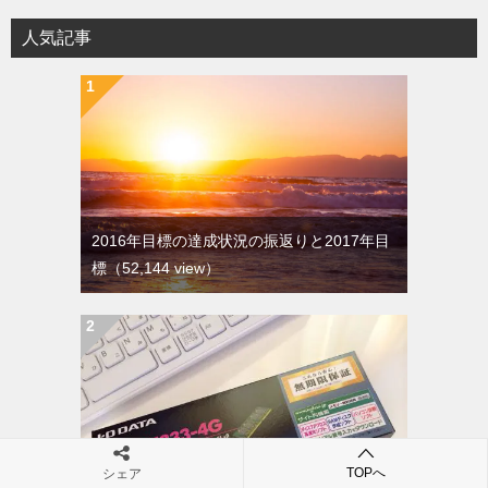
人気記事
2016年目標の達成状況の振返りと2017年目
標
（52,144 view）
TOPへ
シェア
4⇒8GBにメモリ増設！愛機VAIO