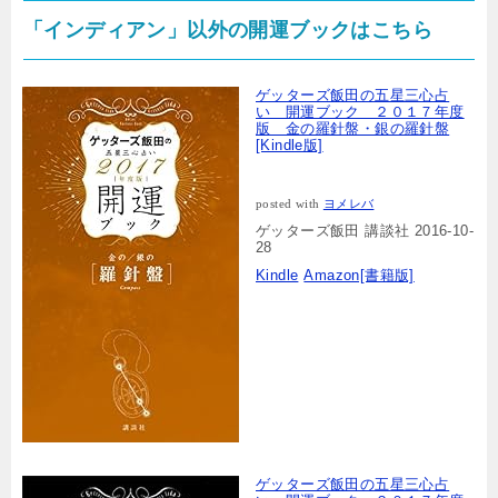
「インディアン」以外の開運ブックはこちら
ゲッターズ飯田の五星三心占
い 開運ブック ２０１７年度
版 金の羅針盤・銀の羅針盤
[Kindle版]
posted with
ヨメレバ
ゲッターズ飯田 講談社 2016-10-
28
Kindle
Amazon[書籍版]
ゲッターズ飯田の五星三心占