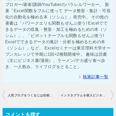
ブロガー/著者/講師/YouTuberのパラレルワーカー。 新
著「Excel関数をフルに使って データ整形・集計・可視
化の自動化を極める本（ソシム）」発売中。 その他の
著書は「パワークエリも関数もぜんぶ使う! Excelでで
きるデータの収集・整形・加工を極めるための本（ソ
シム）」、「ピボットテーブルも関数もぜんぶ使う!
Excelでできるデータの集計・分析を極めるための本
（ソシム）」など。 Excelセミナーは東京理科大学オー
プンカレッジで半期に1回×2種類開催中。 趣味は読書
（主にビジネス書/漫画）、ラーメン/デカ盛り食べ歩
き、一人飲み、ライフログをとること。
執筆記事一覧
投
人気ブログをつくるには信頼残高をコツコツ増やすということ ［ゼロから学べるブログ運営×集客×マネタイズ 人気ブロガー養成講座 by 菅家伸（かん吉）］
インスタグラムを個人ビジネスでどう活用すればいいか[インスタグラム・マーケティング入門 by 山田智恵]
稿
ナ
コメントを残す