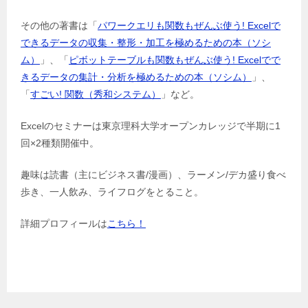
その他の著書は「
パワークエリも関数もぜんぶ使う! Excelで
できるデータの収集・整形・加工を極めるための本（ソシ
ム）
」、「
ピボットテーブルも関数もぜんぶ使う! Excelでで
きるデータの集計・分析を極めるための本（ソシム）
」、
「
すごい! 関数（秀和システム）
」など。
Excelのセミナーは東京理科大学オープンカレッジで半期に1
回×2種類開催中。
趣味は読書（主にビジネス書/漫画）、ラーメン/デカ盛り食べ
歩き、一人飲み、ライフログをとること。
詳細プロフィールは
こちら！