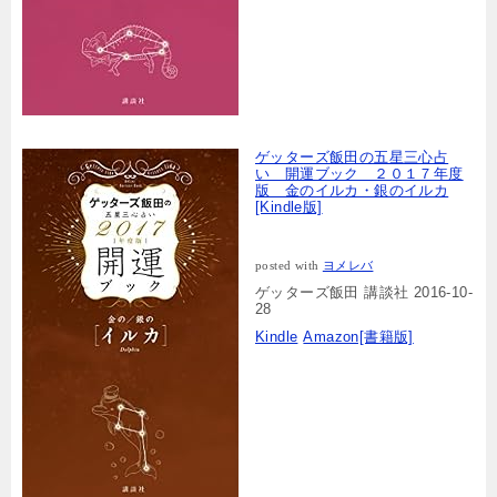
ゲッターズ飯田の五星三心占
い 開運ブック ２０１７年度
版 金のイルカ・銀のイルカ
[Kindle版]
posted with
ヨメレバ
ゲッターズ飯田 講談社 2016-10-
28
Kindle
Amazon[書籍版]