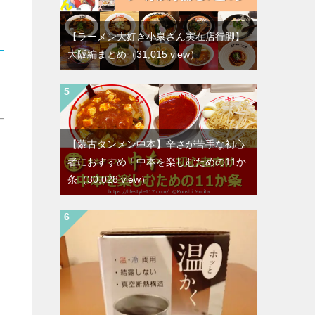
【ラーメン大好き小泉さん実在店行脚】
大阪編まとめ
（31,015 view）
【蒙古タンメン中本】辛さが苦手な初心
者におすすめ！中本を楽しむための11か
条
（30,028 view）