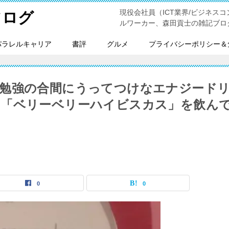
現役会社員（ICT業界/ビジネスコンサ
フログ
ルワーカー、森田貢士の雑記ブロ
パラレルキャリア
書評
グルメ
プライバシーポリシー＆
勉強の合間にうってつけなエナジード
の「ベリーベリーハイビスカス」を飲ん
0
0