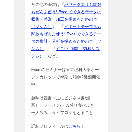
その他の著書は「
パワークエリも関数
もぜんぶ使う! Excelでできるデータの
収集・整形・加工を極めるための本
（ソシム）
」、「
ピボットテーブルも
関数もぜんぶ使う! Excelでできるデー
タの集計・分析を極めるための本（ソ
シム）
」、「
すごい! 関数（秀和シス
テム）
」など。
Excelのセミナーは東京理科大学オー
プンカレッジで半期に1回×2種類開催
中。
趣味は読書（主にビジネス書/漫
画）、ラーメン/デカ盛り食べ歩き、
一人飲み、ライフログをとること。
詳細プロフィールは
こちら！