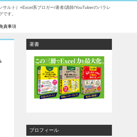
ルト）×Excel系ブロガー/著者/講師/YouTuberのパラレ
グです。
免責事項
著書
リ
で
プロフィール