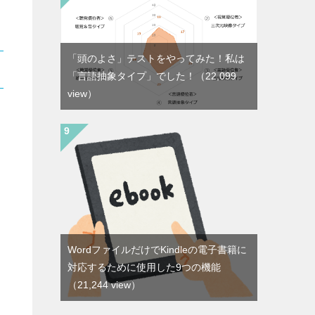
「頭のよさ」テストをやってみた！私は
「言語抽象タイプ」でした！
（22,099
view）
WordファイルだけでKindleの電子書籍に
対応するために使用した9つの機能
（21,244 view）