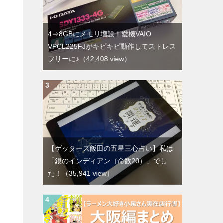
4⇒8GBにメモリ増設！愛機VAIO
VPCL225FJがキビキビ動作してストレス
フリーに♪
（42,408 view）
【ゲッターズ飯田の五星三心占い】私は
「銀のインディアン（命数20）」でし
た！
（35,941 view）