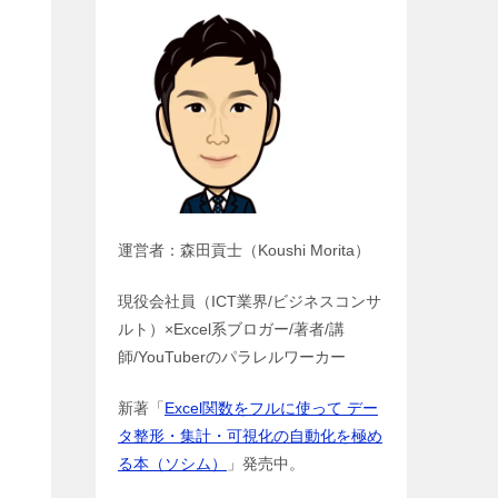
運営者：森田貢士（Koushi Morita）
現役会社員（ICT業界/ビジネスコンサ
ルト）×Excel系ブロガー/著者/講
師/YouTuberのパラレルワーカー
新著「
Excel関数をフルに使って デー
タ整形・集計・可視化の自動化を極め
る本（ソシム）
」発売中。