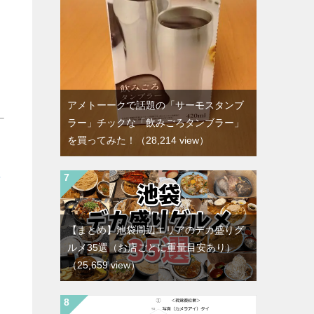
アメトーークで話題の「サーモスタンブ
ラー」チックな「飲みごろタンブラー」
を買ってみた！
（28,214 view）
【まとめ】池袋周辺エリアのデカ盛りグ
ルメ35選（お店ごとに重量目安あり）
（25,659 view）