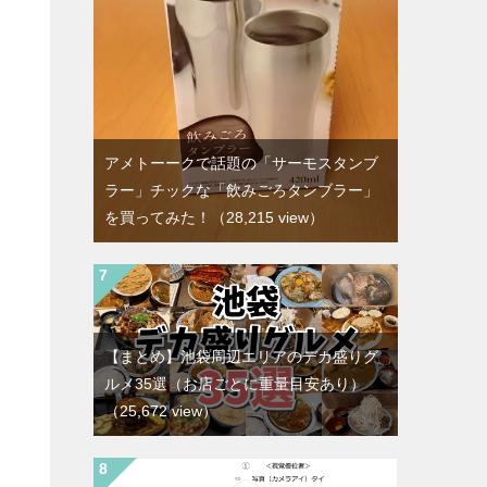
アメトーークで話題の「サーモスタンブ
ラー」チックな「飲みごろタンブラー」
を買ってみた！
（28,215 view）
【まとめ】池袋周辺エリアのデカ盛りグ
ルメ35選（お店ごとに重量目安あり）
（25,672 view）