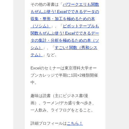
その他の著書は「
パワークエリも関数
もぜんぶ使う! Excelでできるデータの
収集・整形・加工を極めるための本
（ソシム）
」、「
ピボットテーブルも
関数もぜんぶ使う! Excelでできるデー
タの集計・分析を極めるための本（ソ
シム）
」、「
すごい! 関数（秀和シス
テム）
」など。
Excelのセミナーは東京理科大学オー
プンカレッジで半期に1回×2種類開催
中。
趣味は読書（主にビジネス書/漫
画）、ラーメン/デカ盛り食べ歩き、
一人飲み、ライフログをとること。
詳細プロフィールは
こちら！