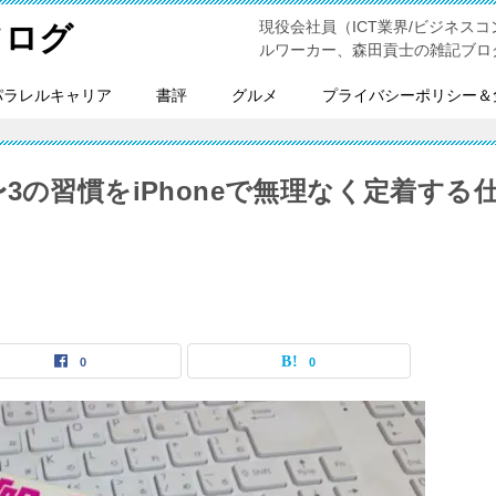
現役会社員（ICT業界/ビジネスコンサ
フログ
ルワーカー、森田貢士の雑記ブロ
パラレルキャリア
書評
グルメ
プライバシーポリシー＆
3の習慣をiPhoneで無理なく定着する
0
0