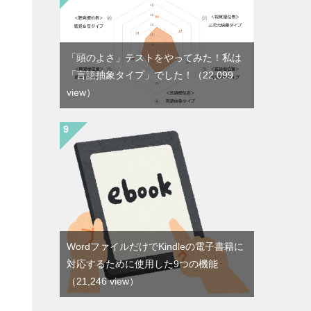
「頭のよさ」テストをやってみた！私は
「言語抽象タイプ」でした！
（22,099
view）
す
WordファイルだけでKindleの電子書籍に
対応するために使用した9つの機能
（21,246 view）