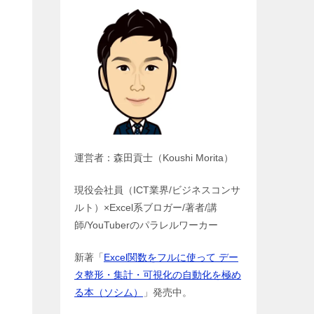
運営者：森田貢士（Koushi Morita）
現役会社員（ICT業界/ビジネスコンサ
ルト）×Excel系ブロガー/著者/講
師/YouTuberのパラレルワーカー
新著「
Excel関数をフルに使って デー
タ整形・集計・可視化の自動化を極め
る本（ソシム）
」発売中。