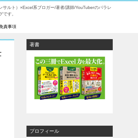
ルト）×Excel系ブロガー/著者/講師/YouTuberのパラレ
グです。
免責事項
著書
仕
プロフィール