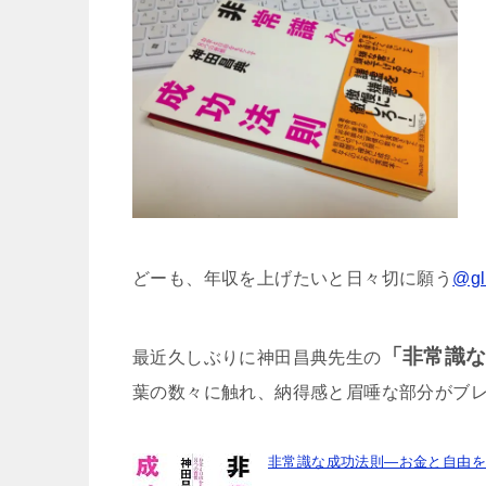
どーも、年収を上げたいと日々切に願う
@gl
「非常識
最近久しぶりに神田昌典先生の
葉の数々に触れ、納得感と眉唾な部分がブ
非常識な成功法則―お金と自由を