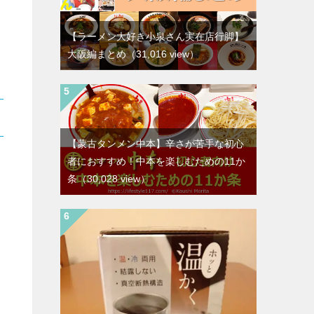
【ラーメン大好き小泉さん実在店行脚】
大阪編まとめ
（31,016 view）
【蒙古タンメン中本】辛さが苦手な初心
者におすすめ！中本を楽しむための11か
条
（30,028 view）