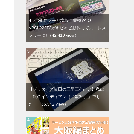
4⇒8GBにメモリ増設！愛機VAIO
VPCL225FJがキビキビ動作してストレス
フリーに♪
（42,410 view）
【ゲッターズ飯田の五星三心占い】私は
「銀のインディアン（命数20）」でし
た！
（35,942 view）