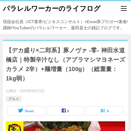
パラレルワーカーのライフログ
現役会社員（ICT業界/ビジネスコンサルト）×Excel系ブロガー/著者/
講師/YouTuberのパラレルワーカー、森田貢士の雑記ブログです。
【デカ盛り×二郎系】豚ノヴァ -零- 神田水道
橋店｜特製辛汁なし（アブラマシマヨネーズ
カラメ 2辛）+麺増量（100g）（総重量：
1kg弱）
公開日：
2025年8月15日
グルメ
Tweet
0
0