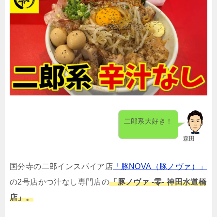
二郎系大好き！
森田
国分寺の二郎インスパイア店
「豚NOVA（豚ノヴァ）」
の2号店かつ汁なし専門店の
「豚ノヴァ -零- 神田水道橋
店」。