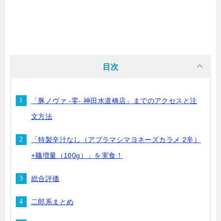
目次
「豚ノヴァ -零- 神田水道橋店」までのアクセスと注
文方法
「特製辛汁なし（アブラマシマヨネーズカラメ 2辛）
+麺増量（100g）」を実食！
総合評価
二郎系まとめ