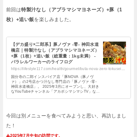
前回は
特製汁なし（アブラマシマヨネーズ）+豚（1
枚）+追い飯
を楽しみました。
【デカ盛り×二郎系】豚ノヴァ -零- 神田水道
橋店｜特製汁なし（アブラマシマヨネーズ）
+豚（1枚）+追い飯（総重量：1kg未満） -
パラレルワーカーのライフログ
https://lifestyle117.com/health/gourmet/buta-nova-zero-tokusei-shirunashi/
国分寺の二郎インスパイア店「豚NOVA（豚ノヴ
ァ）」の2号店かつ汁なし専門店の「豚ノヴァ -零-
神田水道橋店」。 2025年3月にオープンし、大好き
なYouTubeチャンネル「アカボシマシマシTV」など
で紹介されていて …
今回は別メニューを食べてみようと思い、再訪しまし
た！
2025年7月中旬の訪問です。