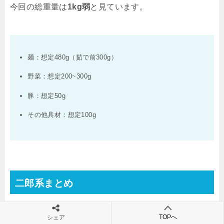
今回の総重量は
1kg弱
と見ています。
麺：想定480g（茹で前300g）
野菜：想定200~300g
豚：想定50g
その他具材：想定100g
二郎系まとめ
今回の一杯の位置付けを項目別にまとめると以下の通
TOPへ
シェア