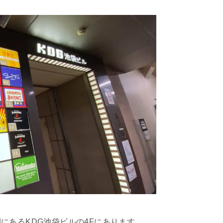
側にある
KDG
池袋ビルの
4F
にあります。