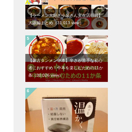
【ラーメン大好き小泉さん実在店行脚】
大阪編まとめ
（31,013 view）
【蒙古タンメン中本】辛さが苦手な初心
者におすすめ！中本を楽しむための11か
条
（30,026 view）