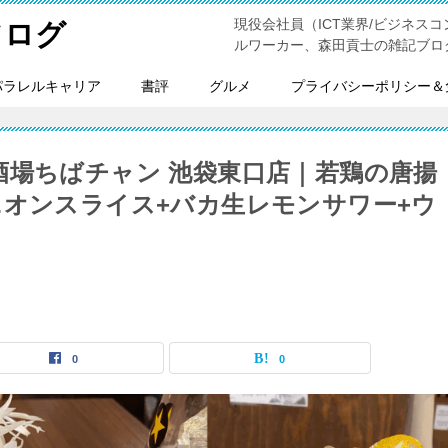
現役会社員（ICT業界/ビジネスコンサ
フログ
ルワーカー、森田貢士の雑記ブロ
パラレルキャリア
書評
グルメ
プライバシーポリシー＆
酒場ちばチャン 池袋東口店｜若鶏の唐揚
ニオンスライス+バカ生レモンサワー+ウ
）
0
0