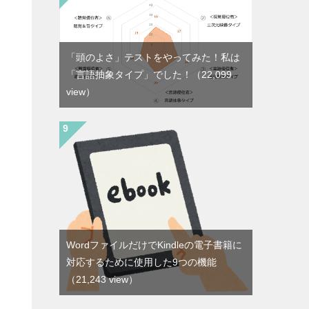
「頭のよさ」テストをやってみた！私は
「言語抽象タイプ」でした！
（22,099
view）
WordファイルだけでKindleの電子書籍に
対応するために使用した9つの機能
（21,243 view）