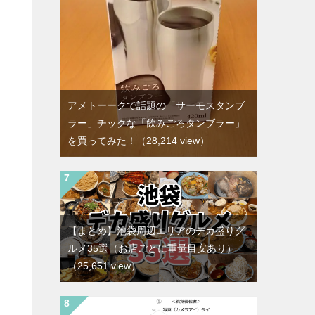
アメトーークで話題の「サーモスタンブ
ラー」チックな「飲みごろタンブラー」
を買ってみた！
（28,214 view）
【まとめ】池袋周辺エリアのデカ盛りグ
ルメ35選（お店ごとに重量目安あり）
（25,651 view）