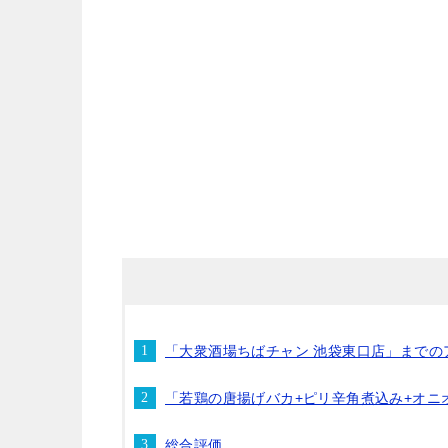
「大衆酒場ちばチャン 池袋東口店」までの
「若鶏の唐揚げバカ+ピリ辛角煮込み+オニ
総合評価