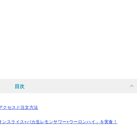
目次
アクセスと注文方法
オンスライス+バカ生レモンサワー+ウーロンハイ」を実食！