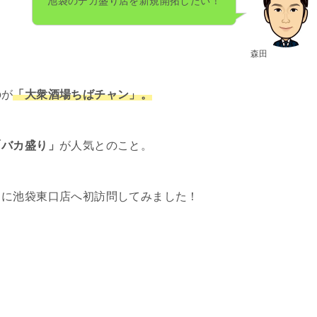
池袋のデカ盛り店を新規開拓したい！
森田
のが
「大衆酒場ちばチャン」。
「バカ盛り」
が人気とのこと。
りに池袋東口店へ初訪問してみました！