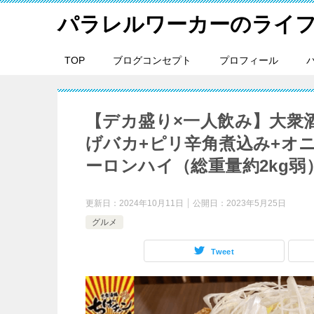
パラレルワーカーのライ
TOP
ブログコンセプト
プロフィール
【デカ盛り×一人飲み】大衆
げバカ+ピリ辛角煮込み+オ
ーロンハイ（総重量約2kg弱
更新日：
2024年10月11日
公開日：
2023年5月25日
グルメ
Tweet