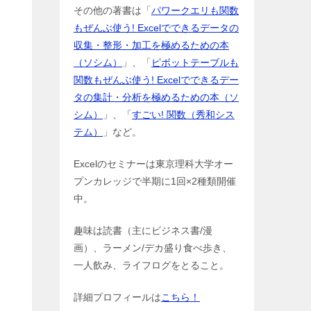
その他の著書は「
パワークエリも関数
もぜんぶ使う! Excelでできるデータの
収集・整形・加工を極めるための本
（ソシム）
」、「
ピボットテーブルも
関数もぜんぶ使う! Excelでできるデー
タの集計・分析を極めるための本（ソ
シム）
」、「
すごい! 関数（秀和シス
テム）
」など。
Excelのセミナーは東京理科大学オー
プンカレッジで半期に1回×2種類開催
中。
趣味は読書（主にビジネス書/漫
画）、ラーメン/デカ盛り食べ歩き、
一人飲み、ライフログをとること。
詳細プロフィールは
こちら！