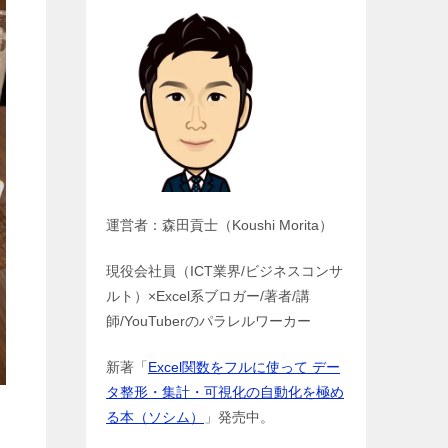
運営者：森田貢士（Koushi Morita）
現役会社員（ICT業界/ビジネスコンサ
ルト）×Excel系ブロガー/著者/講
師/YouTuberのパラレルワーカー
新著「
Excel関数をフルに使って デー
タ整形・集計・可視化の自動化を極め
る本（ソシム）
」発売中。