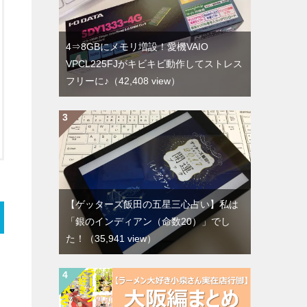
4⇒8GBにメモリ増設！愛機VAIO
VPCL225FJがキビキビ動作してストレス
フリーに♪
（42,408 view）
【ゲッターズ飯田の五星三心占い】私は
「銀のインディアン（命数20）」でし
た！
（35,941 view）