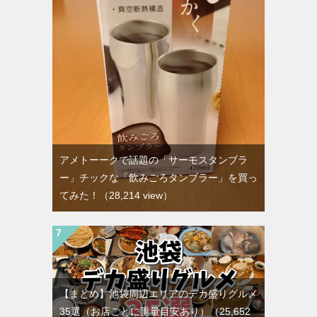
アメトーークで話題の「サーモスタンブラ
ー」チックな「飲みごろタンブラー」を買っ
てみた！
（28,214 view）
【まとめ】池袋周辺エリアのデカ盛りグルメ
35選（お店ごとに重量目安あり）
（25,652