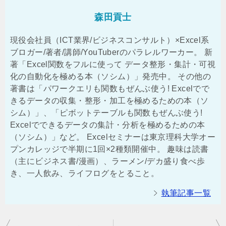
森田貢士
現役会社員（ICT業界/ビジネスコンサルト）×Excel系
ブロガー/著者/講師/YouTuberのパラレルワーカー。 新
著「Excel関数をフルに使って データ整形・集計・可視
化の自動化を極める本（ソシム）」発売中。 その他の
著書は「パワークエリも関数もぜんぶ使う! Excelでで
きるデータの収集・整形・加工を極めるための本（ソ
シム）」、「ピボットテーブルも関数もぜんぶ使う!
Excelでできるデータの集計・分析を極めるための本
（ソシム）」など。 Excelセミナーは東京理科大学オー
プンカレッジで半期に1回×2種類開催中。 趣味は読書
（主にビジネス書/漫画）、ラーメン/デカ盛り食べ歩
き、一人飲み、ライフログをとること。
執筆記事一覧