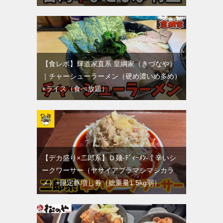
【食レポ】輝道家直系 皇綱家（きづなや）
｜チャーシューラーメン（硬め濃いめ多め）
+ライス（食べ放題）
【デカ盛り×二郎系】Ｄ麺-ﾃﾞｨｰﾒﾝ-｜辛いシ
ークワーサー（ヤサイアブラマシマシカラ
メ）+限定豚増し券（総重量1.5kg弱）