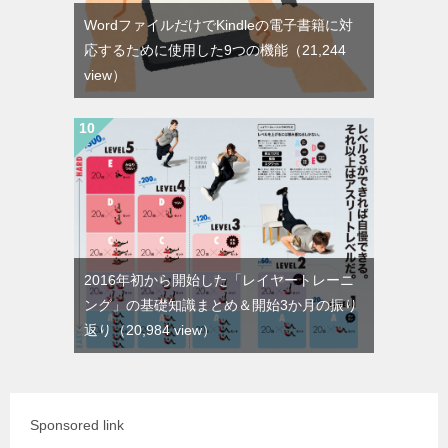
WordファイルだけでKindleの電子書籍に対
応するために使用した9つの機能
（21,244
view）
2016年初から開始した「レイヤートレーニ
ング」の基礎知識まとめ＆開始3か月の振り
返り
（20,984 view）
Sponsored link