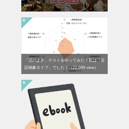
view）
「頭のよさ」テストをやってみた！私は「言
語抽象タイプ」でした！
（22,099 view）