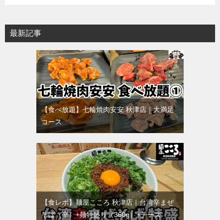
最新記事
【食べ放題】七輪焼肉安安 秋津店｜大満足
コース
【食レポ】麺屋こころ 秋津店｜台湾辛まぜ
そば（辛）+麺特盛り（360g）+チーズ