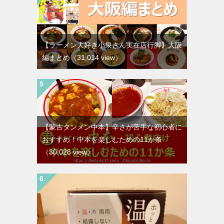
【ラーメン大好き小泉さん実在店行脚】大阪
編まとめ
（31,014 view）
【蒙古タンメン中本】辛さが苦手な初心者に
おすすめ！中本を楽しむための11か条
（30,028 view）