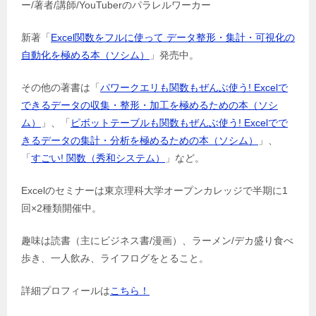
ー/著者/講師/YouTuberのパラレルワーカー
新著「
Excel関数をフルに使って データ整形・集計・可視化の
自動化を極める本（ソシム）
」発売中。
その他の著書は「
パワークエリも関数もぜんぶ使う! Excelで
できるデータの収集・整形・加工を極めるための本（ソシ
ム）
」、「
ピボットテーブルも関数もぜんぶ使う! Excelでで
きるデータの集計・分析を極めるための本（ソシム）
」、
「
すごい! 関数（秀和システム）
」など。
Excelのセミナーは東京理科大学オープンカレッジで半期に1
回×2種類開催中。
趣味は読書（主にビジネス書/漫画）、ラーメン/デカ盛り食べ
歩き、一人飲み、ライフログをとること。
詳細プロフィールは
こちら！