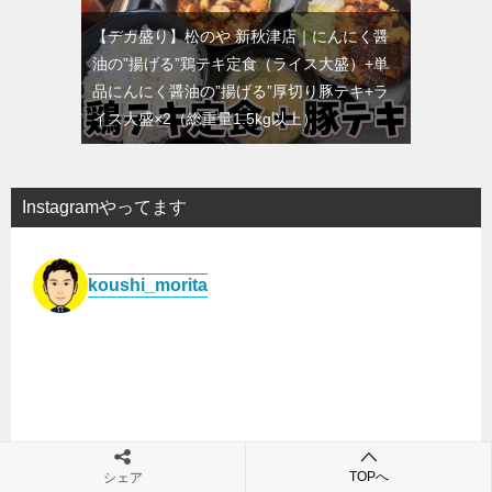
【デカ盛り】松のや 新秋津店｜にんにく醤
油の”揚げる”鶏テキ定食（ライス大盛）+単
品にんにく醤油の”揚げる”厚切り豚テキ+ラ
イス大盛×2（総重量1.5kg以上）
Instagramやってます
koushi_morita
TOPへ
シェア