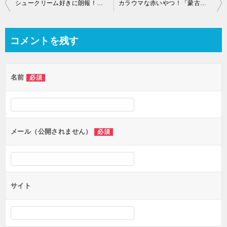
投
シュークリーム好きに朗報！クリームをあふれさせない上手な食べ方！
カラウマな赤いやつ！「蒙古タンメン中本秋津店」で蒙古タンメン定食を食べた！
稿
ナ
コメントを残す
ビ
ゲ
名前
必須
ー
シ
ョ
ン
メール（公開されません）
必須
サイト