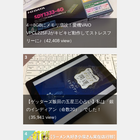
4⇒8GBにメモリ増設！愛機VAIO
VPCL225FJがキビキビ動作してストレスフ
リーに♪
（42,408 view）
【ゲッターズ飯田の五星三心占い】私は「銀
のインディアン（命数20）」でした！
（35,941 view）