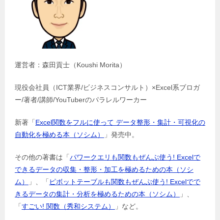
運営者：森田貢士（Koushi Morita）
現役会社員（ICT業界/ビジネスコンサルト）×Excel系ブロガ
ー/著者/講師/YouTuberのパラレルワーカー
新著「
Excel関数をフルに使って データ整形・集計・可視化の
自動化を極める本（ソシム）
」発売中。
その他の著書は「
パワークエリも関数もぜんぶ使う! Excelで
できるデータの収集・整形・加工を極めるための本（ソシ
ム）
」、「
ピボットテーブルも関数もぜんぶ使う! Excelでで
きるデータの集計・分析を極めるための本（ソシム）
」、
「
すごい! 関数（秀和システム）
」など。