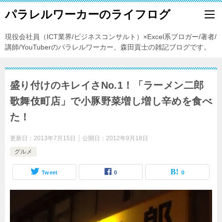
パラレルワーカーのライフログ
現役会社員（ICT業界/ビジネスコンサルト）×Excel系ブロガー/著者/
講師/YouTuberのパラレルワーカー、森田貢士の雑記ブログです。
盛り付けのキレイさNo.1！「ラーメン二郎
歌舞伎町店」で小豚野菜増し増し辛めを食べ
た！
更新日：
2013年7月15日
公開日：
2012年9月18日
グルメ
Tweet
0
0