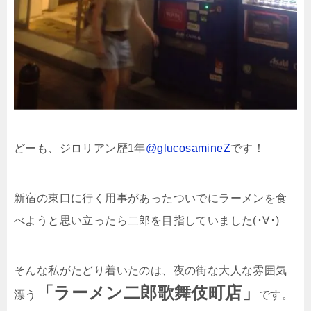
どーも、ジロリアン歴1年
@glucosamineZ
です！
新宿の東口に行く用事があったついでにラーメンを食
べようと思い立ったら二郎を目指していました(･∀･)
そんな私がたどり着いたのは、夜の街な大人な雰囲気
「ラーメン二郎歌舞伎町店」
漂う
です。