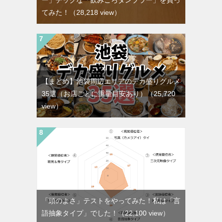
てみた！
（28,218 view）
【まとめ】池袋周辺エリアのデカ盛りグルメ
35選（お店ごとに重量目安あり）
（25,720
view）
「頭のよさ」テストをやってみた！私は「言
語抽象タイプ」でした！
（22,100 view）