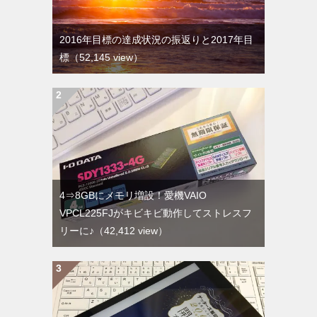
2016年目標の達成状況の振返りと2017年目
標
（52,145 view）
4⇒8GBにメモリ増設！愛機VAIO
VPCL225FJがキビキビ動作してストレスフ
リーに♪
（42,412 view）