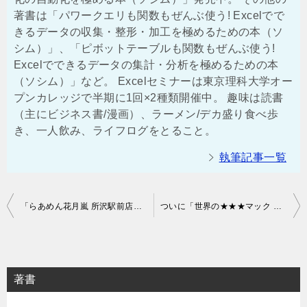
著書は「パワークエリも関数もぜんぶ使う! Excelでで
きるデータの収集・整形・加工を極めるための本（ソ
シム）」、「ピボットテーブルも関数もぜんぶ使う!
Excelでできるデータの集計・分析を極めるための本
（ソシム）」など。 Excelセミナーは東京理科大学オー
プンカレッジで半期に1回×2種類開催中。 趣味は読書
（主にビジネス書/漫画）、ラーメン/デカ盛り食べ歩
き、一人飲み、ライフログをとること。
執筆記事一覧
投
「らあめん花月嵐 所沢駅前店」で直球な博多豚骨ラーメンなんでんかんねんを食べた！
ついに「世界の★★★マック 」を完全制覇！ラストを飾るのは「チーズオージーデリ」
稿
ナ
ビ
著書
ゲ