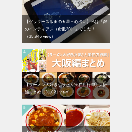
【ゲッターズ飯田の五星三心占い】私は「銀
のインディアン（命数20）」でした！
（35,946 view）
【ラーメン大好き小泉さん実在店行脚】大阪
編まとめ
（31,021 view）