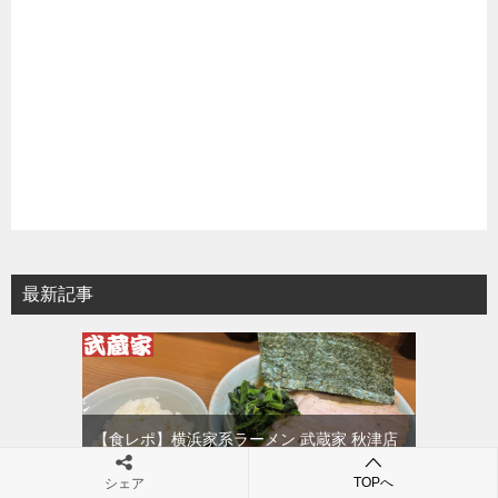
最新記事
【食レポ】横浜家系ラーメン 武蔵家 秋津店
｜チャーシューメン並（硬め・濃いめ・多
TOPへ
シェア
め）+チャーシュー+ライス×3