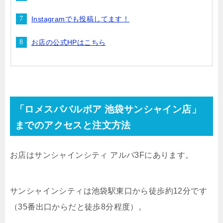
Instagramでも投稿してます！
お店の公式HPはこちら
「ロメスパバルボア 池袋サンシャイン店」
までのアクセスと注文方法
お店はサンシャインシティ アルパ
3F
にあります。
サンシャインシティは池袋駅東口から徒歩約
12
分です
（
35
番出口からだと徒歩
8
分程度）。