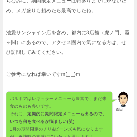
ちなみに、期間限定メニューは特盛りまでしかないた
め、メガ盛りも頼めたら最高でしたね。
池袋サンシャイン店を含め、都内に
3
店舗（虎ノ門、霞
ヶ関）にあるので、アクセス圏内で気になる方は、ぜ
ひ訪問してみてください。
ご参考になれば幸いです
m(_ _)m
バルボアはレギュラーメニューも豊富で、まだ未
食のものも多いです。
森田
それに、
定期的に期間限定メニューも出るので、
いつも何を食べるか悩ましい
(
笑
)
1
月の期間限定のチリ
&
ビーンズも気になります
が、再訪時の直感に従いたいと思います！