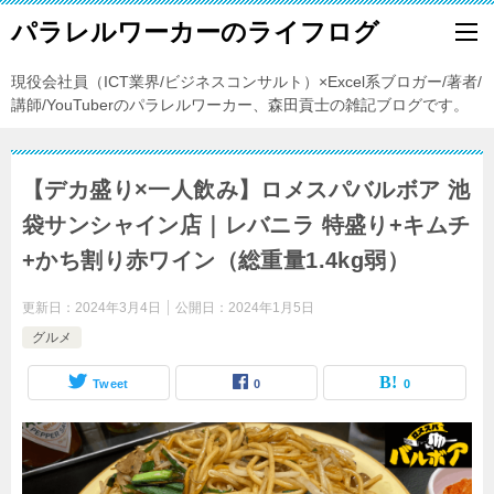
パラレルワーカーのライフログ
現役会社員（ICT業界/ビジネスコンサルト）×Excel系ブロガー/著者/
講師/YouTuberのパラレルワーカー、森田貢士の雑記ブログです。
【デカ盛り×一人飲み】ロメスパバルボア 池
袋サンシャイン店｜レバニラ 特盛り+キムチ
+かち割り赤ワイン（総重量1.4kg弱）
更新日：
2024年3月4日
公開日：
2024年1月5日
グルメ
Tweet
0
0