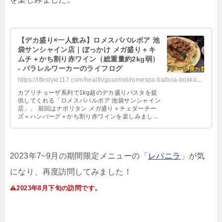
【デカ盛り×一人飲み】ロメスパバルボア 池
袋サンシャイン店｜ぼっかけ メガ盛り＋キ
ムチ＋かち割り赤ワイン（総重量約2kg弱）
- パラレルワーカーのライフログ
https://lifestyle117.com/health/gourmet/romespa-balboa-bokkake-mega/
カプリチョーザ系列で1kg超のデカ盛りパスタを提
供してくれる「ロメスパバルボア 池袋サンシャイン
店」。 前回はナポリタン メガ盛り＋チェダーチー
ズ＋ハンバーグ＋かち割り赤ワインを楽しみまし
た。 別メニューを試してみたいと …
2023
年
7~9
月の期間限定メニューの「
レバニラ
」が気
になり、再度訪問してみました！
2023
年
8
月下旬の訪問です。