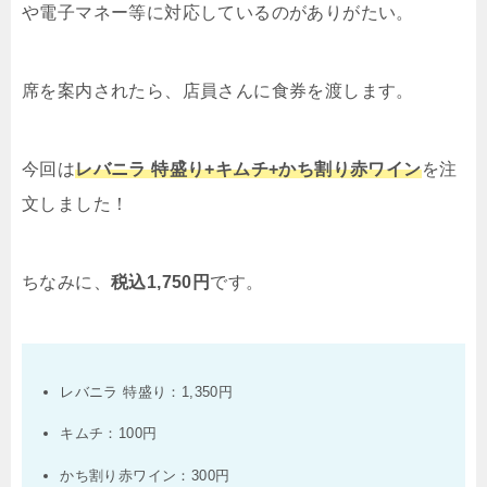
や電子マネー等に対応しているのがありがたい。
席を案内されたら、店員さんに食券を渡します。
今回は
レバニラ 特盛り
+
キムチ
+
かち割り赤ワイン
を注
文しました！
ちなみに、
税込
1,750
円
です。
レバニラ 特盛り：
1,350
円
キムチ：
100
円
かち割り赤ワイン：
300
円