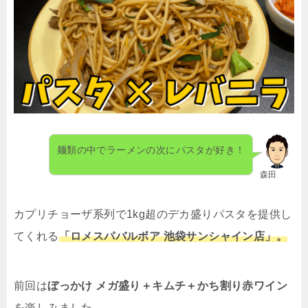
麺類の中でラーメンの次にパスタが好き！
森田
カプリチョーザ系列で
1kg
超のデカ盛りパスタを提供し
てくれる
「ロメスパバルボア 池袋サンシャイン店」。
前回は
ぼっかけ メガ盛り＋キムチ＋かち割り赤ワイン
を楽しみました。