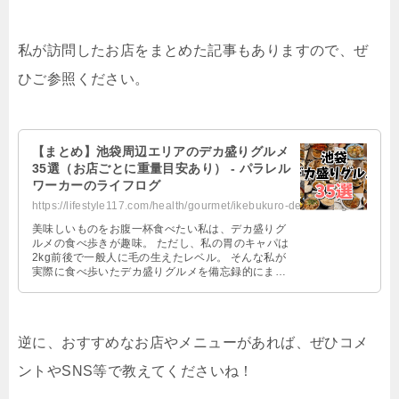
私が訪問したお店をまとめた記事もありますので、ぜ
ひご参照ください。
【まとめ】池袋周辺エリアのデカ盛りグルメ
35選（お店ごとに重量目安あり） - パラレル
ワーカーのライフログ
https://lifestyle117.com/health/gourmet/ikebukuro-dekamori-gourmet/
美味しいものをお腹一杯食べたい私は、デカ盛りグ
ルメの食べ歩きが趣味。 ただし、私の胃のキャパは
2kg前後で一般人に毛の生えたレベル。 そんな私が
実際に食べ歩いたデカ盛りグルメを備忘録的にまと
めていけば、私のような一般人の …
逆に、おすすめなお店やメニューがあれば、ぜひコメ
ントや
SNS
等で教えてくださいね！