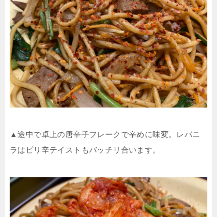
▲途中で卓上の唐辛子フレークで辛めに味変。レバニ
ラはピリ辛テイストもバッチリ合います。