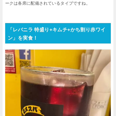
ークは各席に配備されているタイプですね。
「レバニラ 特盛り
+
キムチ
+
かち割り赤ワイ
ン」を実食！