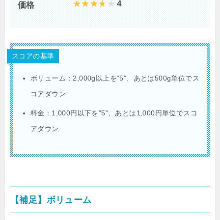
4
価格
スコアの基準
ボリューム：
2,000g
以上を
“5”
、あとは
500g
単位でス
コアダウン
料金：
1,000
円以下を
”5”
、あとは
1,000
円単位でスコ
アダウン
【補足】ボリューム