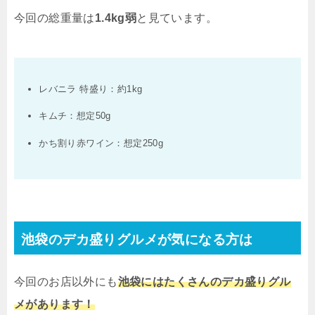
今回の総重量は
1.4kg
弱
と見ています。
レバニラ 特盛り：約
1kg
キムチ：想定
50g
かち割り赤ワイン：想定
250g
池袋のデカ盛りグルメが気になる方は
今回のお店以外にも
池袋にはたくさんのデカ盛りグル
メがあります！