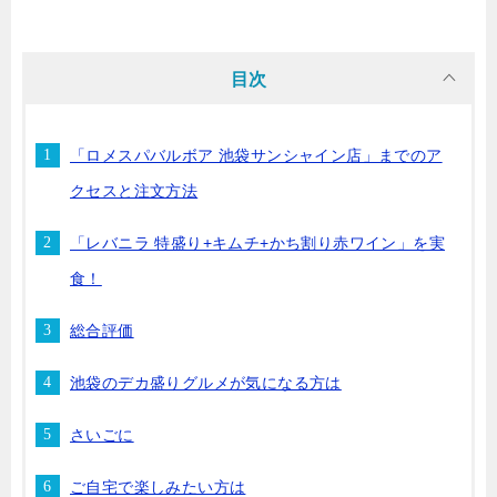
目次
「ロメスパバルボア 池袋サンシャイン店」までのア
クセスと注文方法
「レバニラ 特盛り+キムチ+かち割り赤ワイン」を実
食！
総合評価
池袋のデカ盛りグルメが気になる方は
さいごに
ご自宅で楽しみたい方は