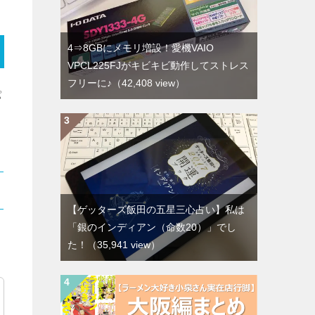
4⇒8GBにメモリ増設！愛機VAIO
VPCL225FJがキビキビ動作してストレス
フリーに♪
（42,408 view）
パ
【ゲッターズ飯田の五星三心占い】私は
「銀のインディアン（命数20）」でし
た！
（35,941 view）