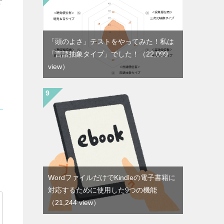
で
「頭のよさ」テストをやってみた！私は
「言語抽象タイプ」でした！
（22,099
view）
WordファイルだけでKindleの電子書籍に
対応するために使用した9つの機能
（21,244 view）