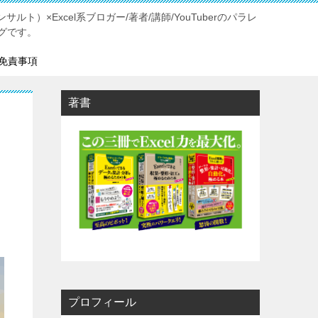
ルト）×Excel系ブロガー/著者/講師/YouTuberのパラレ
グです。
免責事項
著書
プロフィール