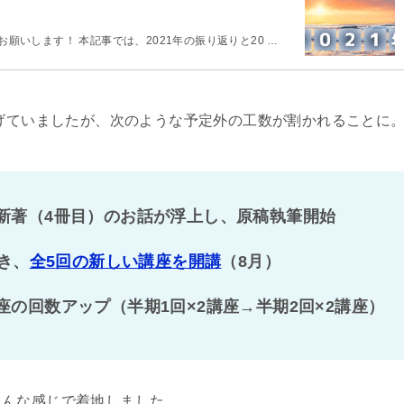
お願いします！ 本記事では、2021年の振り返りと20 …
げていましたが、次のような予定外の工数が割かれることに
新著（
4
冊目）のお話が浮上し、原稿執筆開始
き、
全
5
回の新しい講座を開講
（
8
月）
座の回数アップ（半期
1
回×
2
講座→半期
2
回×
2
講座）
こんな感じで着地しました。