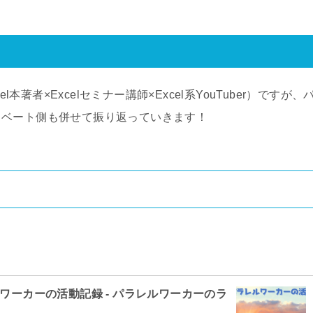
el
本著者
×Excel
セミナー講師×
Excel
系
YouTuber
）ですが、
イベート側も併せて振り返っていきます！
ルワーカーの活動記録 - パラレルワーカーのラ