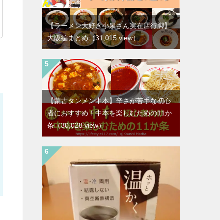
【ラーメン大好き小泉さん実在店行脚】
大阪編まとめ
（31,015 view）
。
【蒙古タンメン中本】辛さが苦手な初心
者におすすめ！中本を楽しむための11か
条
（30,028 view）