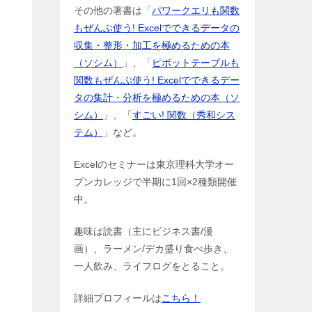
その他の著書は「
パワークエリも関数
もぜんぶ使う! Excelでできるデータの
収集・整形・加工を極めるための本
（ソシム）
」、「
ピボットテーブルも
関数もぜんぶ使う! Excelでできるデー
タの集計・分析を極めるための本（ソ
シム）
」、「
すごい! 関数（秀和シス
テム）
」など。
Excelのセミナーは東京理科大学オー
プンカレッジで半期に1回×2種類開催
中。
趣味は読書（主にビジネス書/漫
画）、ラーメン/デカ盛り食べ歩き、
一人飲み、ライフログをとること。
詳細プロフィールは
こちら！