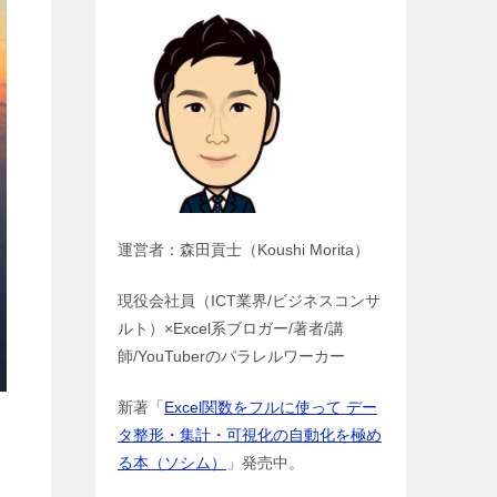
運営者：森田貢士（Koushi Morita）
現役会社員（ICT業界/ビジネスコンサ
ルト）×Excel系ブロガー/著者/講
師/YouTuberのパラレルワーカー
新著「
Excel関数をフルに使って デー
タ整形・集計・可視化の自動化を極め
る本（ソシム）
」発売中。