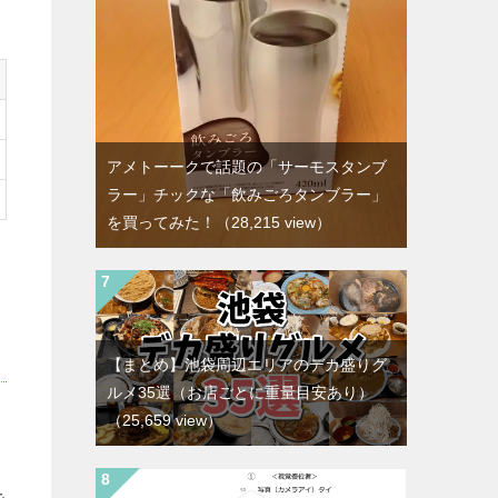
アメトーークで話題の「サーモスタンブ
ラー」チックな「飲みごろタンブラー」
を買ってみた！
（28,215 view）
【まとめ】池袋周辺エリアのデカ盛りグ
ルメ35選（お店ごとに重量目安あり）
（25,659 view）