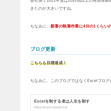
会社側で
2022
年度は
20
日間以上の有給休暇
きたのが大きいですね。
ちなみに、
新著の執筆作業に
4
分の
1
くらい
ブログ更新
こちらも目標達成！
ちなみに、このブログではなく
Excel
ブログ
Excelを制する者は人生を制す
https://excel-master.net