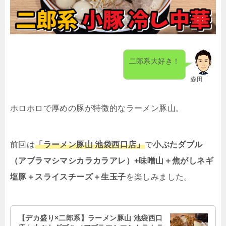
二郎系大好き！
森田
ホロホロで厚めの豚が特徴的なラーメン豚山。
前回は
「ラーメン豚山 池袋西口店」
で
小ぶたダブル
（アブラマシマシカラカラアレ）
+
味噌山＋焦がしネギ
塩豚＋スライスチーズ＋生玉子
を楽しみました。
【デカ盛り×二郎系】ラーメン豚山 池袋西口