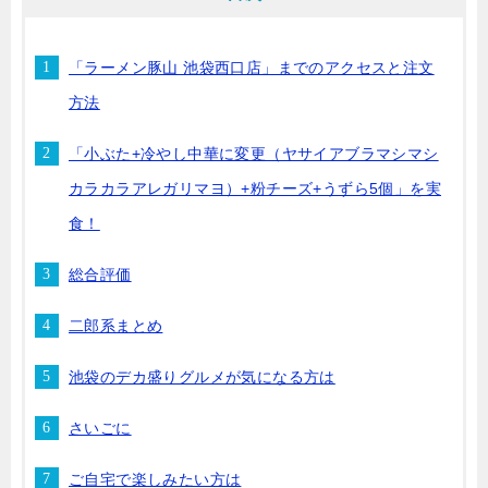
「ラーメン豚山 池袋西口店」までのアクセスと注文
方法
「小ぶた+冷やし中華に変更（ヤサイアブラマシマシ
カラカラアレガリマヨ）+粉チーズ+うずら5個」を実
食！
総合評価
二郎系まとめ
池袋のデカ盛りグルメが気になる方は
さいごに
ご自宅で楽しみたい方は