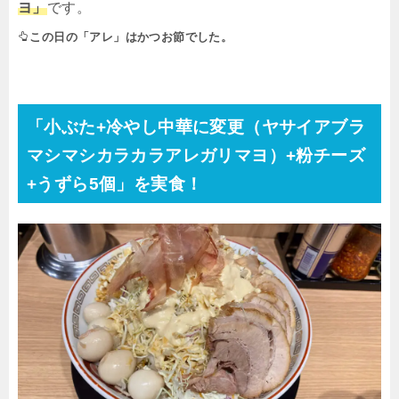
ヨ」
です。
この日の「アレ」はかつお節でした。
「小ぶた
+
冷やし中華に変更（ヤサイアブラ
マシマシカラカラアレガリマヨ）
+
粉チーズ
+
うずら
5
個」を実食！