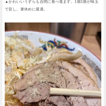
▲かわいいうずらも合間に食べ進ます。
1
個
1
個が味玉
で旨し。箸休めに最適。