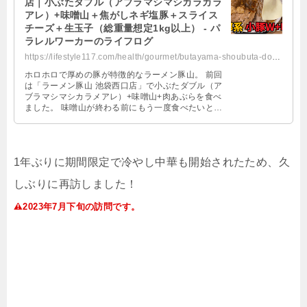
店｜小ぶたダブル（アブラマシマシカラカラ
アレ）+味噌山＋焦がしネギ塩豚＋スライス
チーズ＋生玉子（総重量想定1kg以上） - パ
ラレルワーカーのライフログ
https://lifestyle117.com/health/gourmet/butayama-shoubuta-double-misoyama-2/
ホロホロで厚めの豚が特徴的なラーメン豚山。 前回
は「ラーメン豚山 池袋西口店」で小ぶたダブル（ア
ブラマシマシカラメアレ）+味噌山+肉あぶらを食べ
ました。 味噌山が終わる前にもう一度食べたいと思
い、再訪しました！ 2023 …
1
年ぶりに期間限定で冷やし中華も開始されたため、久
しぶりに再訪しました！
2023
年
7
月下旬の訪問です。