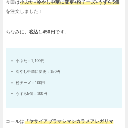
今回は
小ぶた
+
冷やし中華に変更
+
粉チーズ
+
うずら
5
個
QRコードを読み込むだけ 来店スタンプはラーメン
豚山全店で貯められます。 ■クーポン 来店スタンプ
を注文しました！
5枚で「豚1枚クーポン」プレゼント！ 会員限定クー
ポンを配信予定…
ちなみに、
税込
1,450
円
です。
小ぶた：
1,100
円
冷やし中華に変更：
150
円
粉チーズ：
100
円
うずら
5
個：
100
円
コールは
「ヤサイアブラマシマシカラメアレガリマ