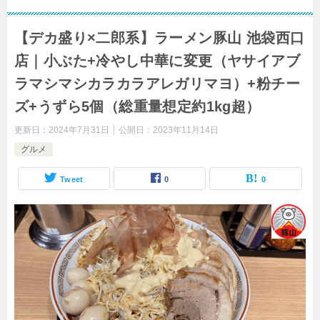
【デカ盛り×二郎系】ラーメン豚山 池袋西口
店｜小ぶた+冷やし中華に変更（ヤサイアブ
ラマシマシカラカラアレガリマヨ）+粉チー
ズ+うずら5個（総重量想定約1kg超）
更新日：
2024年7月31日
公開日：
2023年11月14日
グルメ
Tweet
0
0