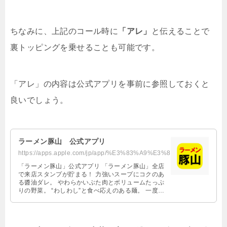
ちなみに、上記のコール時に
「アレ」
と伝えることで
裏トッピングを乗せることも可能です。
「アレ」の内容は公式アプリを事前に参照しておくと
良いでしょう。
‎ラーメン豚山 公式アプリ
https://apps.apple.com/jp/app/%E3%83%A9%E3%83%BC%E3%83%A1%E3%83%B3%E8%B1%9A%E...
‎「ラーメン豚山」公式アプリ 「ラーメン豚山」全店
で来店スタンプが貯まる！ 力強いスープにコクのあ
る醬油ダレ。 やわらかいぶた肉とボリュームたっぷ
りの野菜。 “わしわし”と食べ応えのある麺。 一度食
べたら、忘れられない味 「ラーメン豚山」を、是非
ご賞味ください！ ＜主な機能＞ ■来店スタンプを貯
めてクーポンや特製どんぶりと交換が出来る 「来店
スタンプの貯め方」 お帰りの際、入口近くの端末で