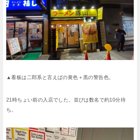
▲看板は二郎系と言えばの黄色＋黒の警告色。
21
時ちょい前の入店でした。並びは数名で約
10
分待
ち。