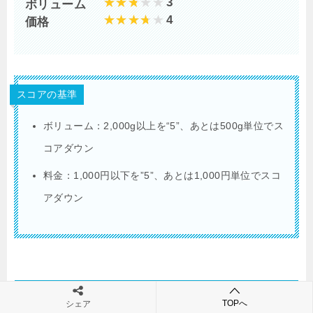
3
ボリューム
4
価格
スコアの基準
ボリューム：
2,000g
以上を
“5”
、あとは
500g
単位でス
コアダウン
料金：
1,000
円以下を
”5”
、あとは
1,000
円単位でスコ
アダウン
【補足】ボリューム
TOPへ
シェア