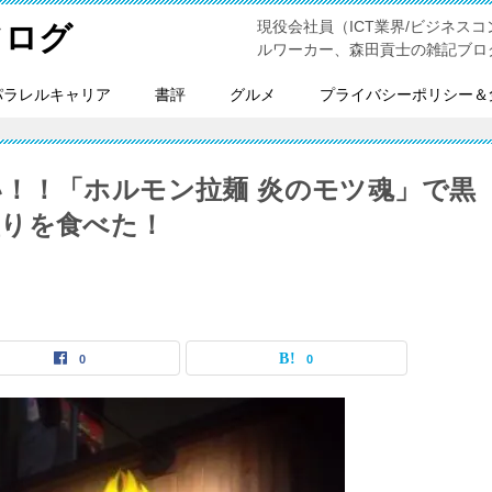
現役会社員（ICT業界/ビジネスコンサ
フログ
ルワーカー、森田貢士の雑記ブロ
パラレルキャリア
書評
グルメ
プライバシーポリシー＆
！！「ホルモン拉麺 炎のモツ魂」で黒
盛りを食べた！
0
0