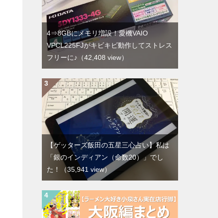
4⇒8GBにメモリ増設！愛機VAIO
VPCL225FJがキビキビ動作してストレス
フリーに♪
（42,408 view）
【ゲッターズ飯田の五星三心占い】私は
「銀のインディアン（命数20）」でし
た！
（35,941 view）