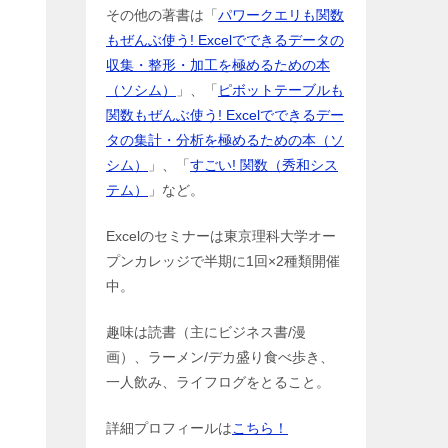
その他の著書は「
パワークエリも関数
もぜんぶ使う! Excelでできるデータの
収集・整形・加工を極めるための本
（ソシム）
」、「
ピボットテーブルも
関数もぜんぶ使う! Excelでできるデー
タの集計・分析を極めるための本（ソ
シム）
」、「
すごい! 関数（秀和シス
テム）
」など。
Excelのセミナーは東京理科大学オー
プンカレッジで半期に1回×2種類開催
中。
趣味は読書（主にビジネス書/漫
画）、ラーメン/デカ盛り食べ歩き、
一人飲み、ライフログをとること。
詳細プロフィールは
こちら！