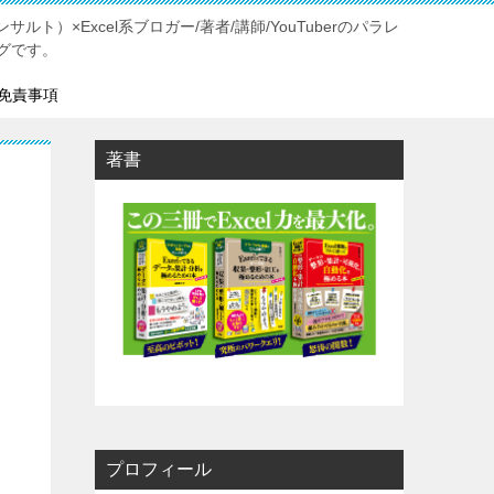
ルト）×Excel系ブロガー/著者/講師/YouTuberのパラレ
グです。
免責事項
著書
プロフィール