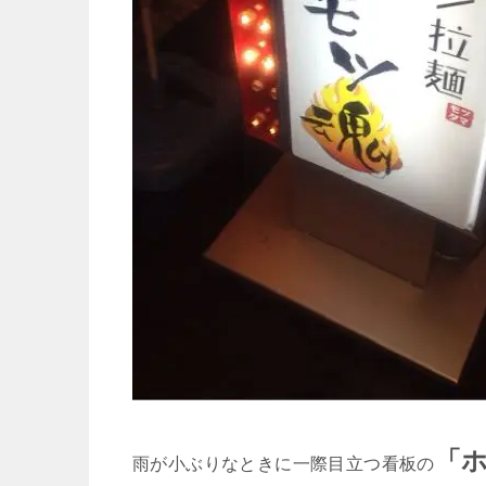
「
雨が小ぶりなときに一際目立つ看板の