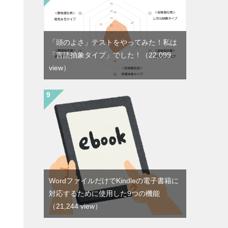
「頭のよさ」テストをやってみた！私は
「言語抽象タイプ」でした！
（22,099
view）
WordファイルだけでKindleの電子書籍に
対応するために使用した9つの機能
（21,244 view）