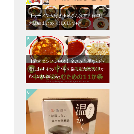
【ラーメン大好き小泉さん実在店行脚】
大阪編まとめ
（31,016 view）
【蒙古タンメン中本】辛さが苦手な初心
者におすすめ！中本を楽しむための11か
条
（30,028 view）