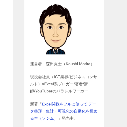
運営者：森田貢士（Koushi Morita）
現役会社員（ICT業界/ビジネスコンサ
ルト）×Excel系ブロガー/著者/講
師/YouTuberのパラレルワーカー
新著「
Excel関数をフルに使って デー
タ整形・集計・可視化の自動化を極め
る本（ソシム）
」発売中。