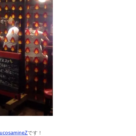
ucosamineZ
です！