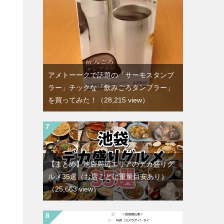
アメトーークで話題の「サーモスタンブ
ラー」チックな「飲みごろタンブラー」
を買ってみた！
（28,215 view）
【まとめ】池袋周辺エリアのデカ盛りグ
ルメ35選（お店ごとに重量目安あり）
（25,663 view）