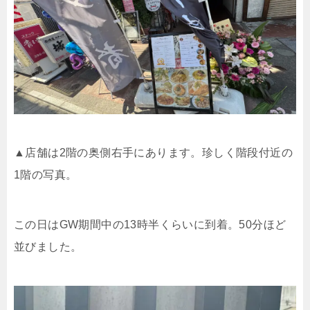
▲店舗は
2
階の奥側右手にあります。珍しく階段付近の
1
階の写真。
この日は
GW
期間中の
13
時半くらいに到着。
50
分ほど
並びました。