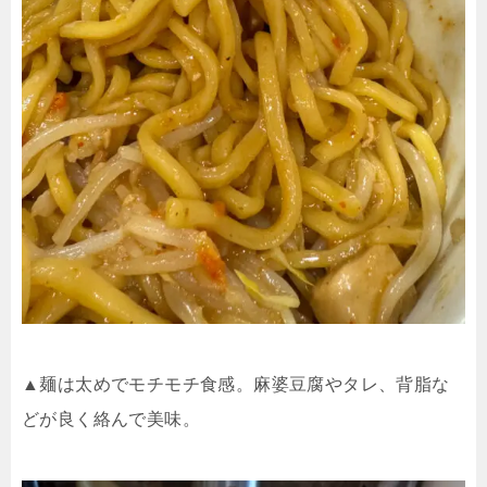
▲麺は太めでモチモチ食感。麻婆豆腐やタレ、背脂な
どが良く絡んで美味。