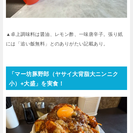
▲卓上調味料は醤油、レモン酢、一味唐辛子。張り紙
には「追い飯無料」とのありがたい記載あり。
「マー坊豚野郎（ヤサイ大背脂大ニンニク
小）
+
大盛」を実食！