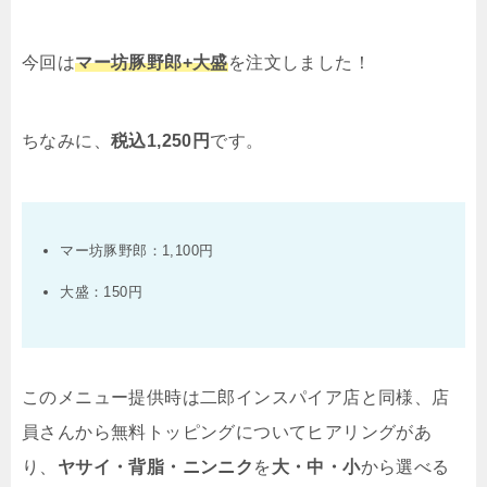
今回は
マー坊豚野郎
+
大盛
を注文しました！
ちなみに、
税込
1,250
円
です。
マー坊豚野郎：
1,100
円
大盛：
150
円
このメニュー提供時は二郎インスパイア店と同様、店
員さんから無料トッピングについてヒアリングがあ
り、
ヤサイ・背脂・ニンニク
を
大・中・小
から選べる