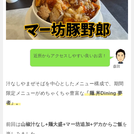
近所からアクセスしやすい良いお店！
森田
汁なしやまぜそばを中心としたメニュー構成で、期間
限定メニューがめちゃくちゃ豊富な
「麺
.
丼
Dining
夢
者」。
前回は
山椒汁なし
+
麺大盛
+
マー坊追加
+
デカからご飯
を
楽しみました。