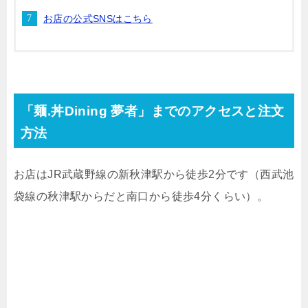
お店の公式SNSはこちら
「麺
.
丼
Dining
夢者」までのアクセスと注文
方法
お店は
JR
武蔵野線の新秋津駅から徒歩
2
分です（西武池
袋線の秋津駅からだと南口から徒歩
4
分くらい）。