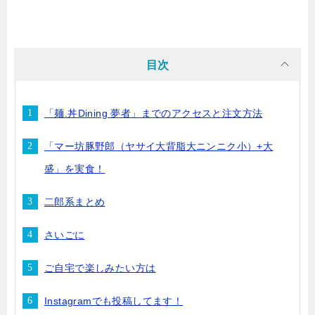
目次
「麺.丼Dining 夢者」までのアクセスと注文方法
「マー坊豚野郎（ヤサイ大背脂大ニンニク小）+大
盛」を実食！
二郎系まとめ
さいごに
ご自宅で楽しみたい方は
Instagramでも投稿してます！