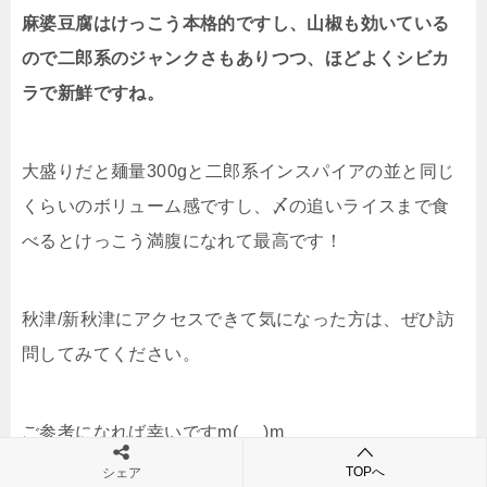
麻婆豆腐はけっこう本格的ですし、山椒も効いている
ので二郎系のジャンクさもありつつ、ほどよくシビカ
ラで新鮮ですね。
大盛りだと麺量
300g
と二郎系インスパイアの並と同じ
くらいのボリューム感ですし、〆の追いライスまで食
べるとけっこう満腹になれて最高です！
秋津
/
新秋津にアクセスできて気になった方は、ぜひ訪
問してみてください。
ご参考になれば幸いです
m(_ _)m
TOPへ
シェア