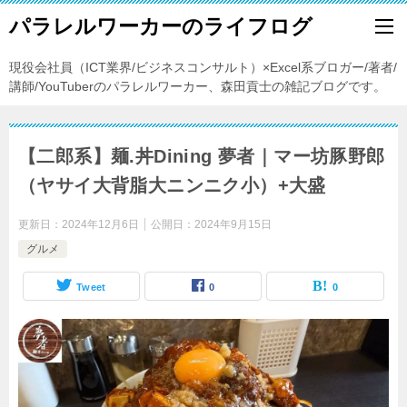
パラレルワーカーのライフログ
現役会社員（ICT業界/ビジネスコンサルト）×Excel系ブロガー/著者/
講師/YouTuberのパラレルワーカー、森田貢士の雑記ブログです。
【二郎系】麺.丼Dining 夢者｜マー坊豚野郎
（ヤサイ大背脂大ニンニク小）+大盛
更新日：
2024年12月6日
公開日：
2024年9月15日
グルメ
Tweet
0
0