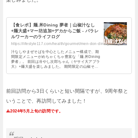
【食レポ】麺.丼Dining 夢者｜山椒汁なし
+麺大盛+マー坊追加+デカからご飯 - パラレ
ルワーカーのライフログ
https://lifestyle117.com/health/gourmet/men-don-dining-musya-japanese-pepper-...
汁なしやまぜそばを中心としたメニュー構成で、期
間限定メニューがめちゃくちゃ豊富な「麺.丼Dining
夢者」。 前回は冷やし次郎ちゃん（ヤサイ大アブラ
大）+麺大盛を楽しみました。 期間限定の山椒そば
が気になり、再訪問して …
前回訪問から
3
日くらいと短い間隔ですが、
9
周年祭と
いうことで、再訪問してみました！
2024
年
5
月上旬の訪問です。