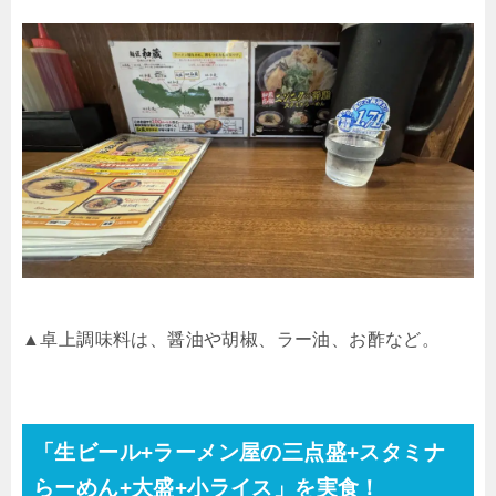
▲卓上調味料は、醤油や胡椒、ラー油、お酢など。
「生ビール+ラーメン屋の三点盛+スタミナ
らーめん+大盛+小ライス」を実食！