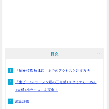
目次
「麺匠和蔵 秋津店」までのアクセスと注文方法
「生ビール+ラーメン屋の三点盛+スタミナらーめん
+大盛+小ライス」を実食！
総合評価