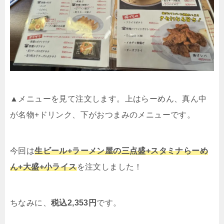
▲メニューを見て注文します。上はらーめん、真ん中
が名物+ドリンク、下がおつまみのメニューです。
今回は
生ビール+ラーメン屋の三点盛+スタミナらーめ
ん+大盛+小ライス
を注文しました！
ちなみに、
税込2,353円
です。