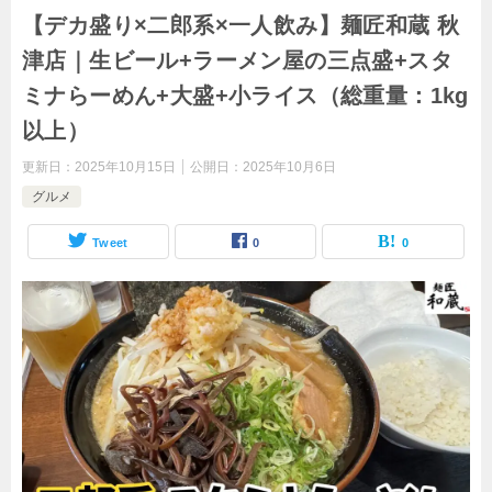
【デカ盛り×二郎系×一人飲み】麺匠和蔵 秋
津店｜生ビール+ラーメン屋の三点盛+スタ
ミナらーめん+大盛+小ライス（総重量：1kg
以上）
更新日：
2025年10月15日
公開日：
2025年10月6日
グルメ
Tweet
0
0