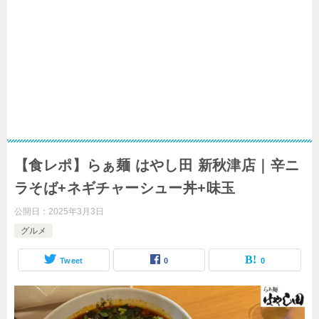
【食レポ】らぁ麺 はやし田 新秋津店｜辛ニ
ラそば+ネギチャーシュー丼+味玉
公開日：
2025年3月3日
グルメ
Tweet
0
0