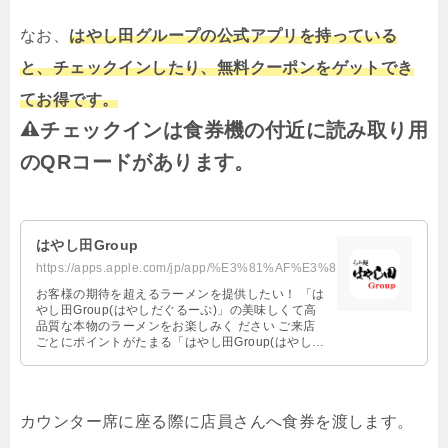
なお、
はやし田グループの公式アプリを持っている
と、チェックインしたり、無料クーポンをゲットでき
てお得です。
チェックインは食券機の付近に読み取り用
の
QR
コードがあります。
‎はやし田Group
https://apps.apple.com/jp/app/%E3%81%AF%E3%82%84%E3%81%97%E7%94%B0group/id644...
‎お客様の期待を超えるラーメンを提供したい！ 「は
やし田Group(はやしだぐるーぷ)」の美味しくて高
品質な本物のラーメンをお楽しみく ださい ご来店
ごとにポイントがたまる「はやし田Group(はやしだ
ぐるーぷ)」公式アプリを是非ご 利用ください！ ----
---------------------- ＜ 主なサービス ＞ ------------------
-------- □ポイントサービス はやし田Group(はやしだ
ぐるーぷ)の店舗ご来店ごとに来店ポイントが貯まり
カウンター席に座る際に店員さんへ食券を渡します。
ます！ 貯まったポイントは、豪華賞品と交換いただ
けます。 □会員ランク ご来店回数に応じてランクア