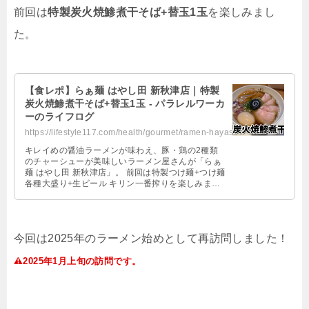
前回は
特製炭火焼鯵煮干そば+替玉1玉
を楽しみまし
た。
【食レポ】らぁ麺 はやし田 新秋津店｜特製
炭火焼鯵煮干そば+替玉1玉 - パラレルワーカ
ーのライフログ
https://lifestyle117.com/health/gourmet/ramen-hayashida-tokusei-niboshisoba/
キレイめの醤油ラーメンが味わえ、豚・鶏の2種類
のチャーシューが美味しいラーメン屋さんが「らぁ
麺 はやし田 新秋津店」。 前回は特製つけ麺+つけ麺
各種大盛り+生ビール キリン一番搾りを楽しみまし
た。 今回は最近ラーメンにハ …
今回は2025年のラーメン始めとして再訪問しました！
2025年1月上旬の訪問です。