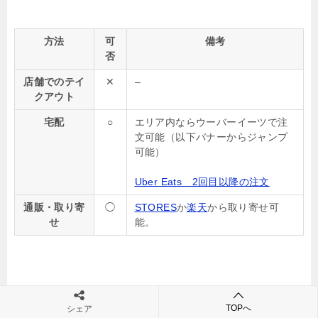
方法
可
備考
否
店舗でのテイ
✕
–
クアウト
宅配
○
エリア内ならウーバーイーツで注
文可能（以下バナーからジャンプ
可能）
Uber Eats 2回目以降の注文
通販・取り寄
◯
STORES
か
楽天
から取り寄せ可
せ
能。
TOPへ
シェア