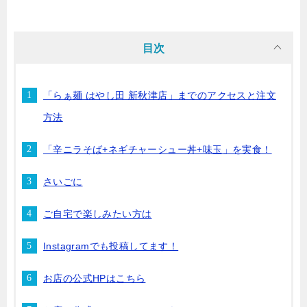
目次
「らぁ麺 はやし田 新秋津店」までのアクセスと注文
方法
「辛ニラそば+ネギチャーシュー丼+味玉」を実食！
さいごに
ご自宅で楽しみたい方は
Instagramでも投稿してます！
お店の公式HPはこちら