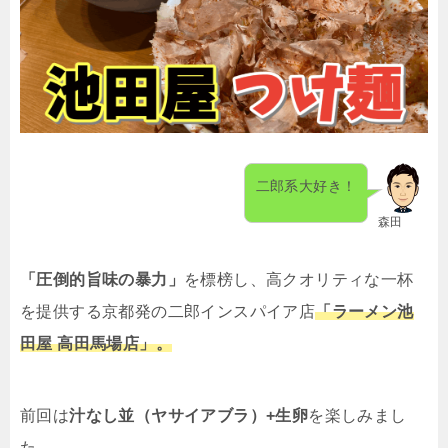
二郎系大好き！
森田
「圧倒的旨味の暴力」
を標榜し、高クオリティな一杯
を提供する京都発の二郎インスパイア店
「ラーメン池
田屋 高田馬場店」。
前回は
汁なし並（ヤサイアブラ）
+
生卵
を楽しみまし
た。