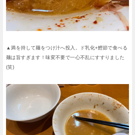
▲満を持して麺をつけ汁へ投入。ド乳化
+
鰹節で食べる
麺は旨すぎます！味変不要で一心不乱にすすりました
(
笑
)