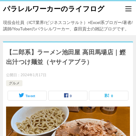
パラレルワーカーのライフログ
現役会社員（ICT業界/ビジネスコンサルト）×Excel系ブロガー/著者/
講師/YouTuberのパラレルワーカー、森田貢士の雑記ブログです。
【二郎系】ラーメン池田屋 高田馬場店｜鰹
出汁つけ麺並（ヤサイアブラ）
公開日：
2024年1月17日
グルメ
Tweet
0
0