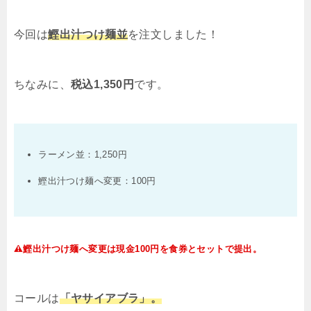
今回は
鰹出汁つけ麺並
を注文しました！
ちなみに、
税込
1,350
円
です。
ラーメン並：
1,250
円
鰹出汁つけ麺へ変更：
100
円
鰹出汁つけ麺へ変更は現金
100
円を食券とセットで提出。
コールは
「ヤサイアブラ」。