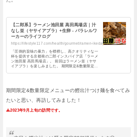
【二郎系】ラーメン池田屋 高田馬場店｜汁
なし並（ヤサイアブラ）+生卵 - パラレルワ
ーカーのライフログ
https://lifestyle117.com/health/gourmet/ramen-ikedaya-shirunashi/
「圧倒的旨味の暴力」を標榜し、高クオリティな一
杯を提供する京都発の二郎インスパイア店「ラーメ
ン池田屋 高田馬場店」。 前回はラーメン並（ヤサ
イアブラ）を楽しみました。 期間限定&数量限定メ
ニューの汁なしを食べてみ …
期間限定
&
数量限定メニューの鰹出汁つけ麺を食べてみ
たいと思い、再訪してみました！
2023
年
9
月上旬の訪問です。