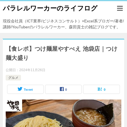
パラレルワーカーのライフログ
現役会社員（ICT業界/ビジネスコンサルト）×Excel系ブロガー/著者/
講師/YouTuberのパラレルワーカー、森田貢士の雑記ブログです。
【食レポ】つけ麺屋やすべえ 池袋店｜つけ
麺大盛り
公開日：
2024年11月26日
グルメ
Tweet
0
0