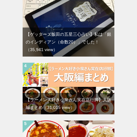
【ゲッターズ飯田の五星三心占い】私は「銀
のインディアン（命数20）」でした！
（35,941 view）
【ラーメン大好き小泉さん実在店行脚】大阪
編まとめ
（31,015 view）