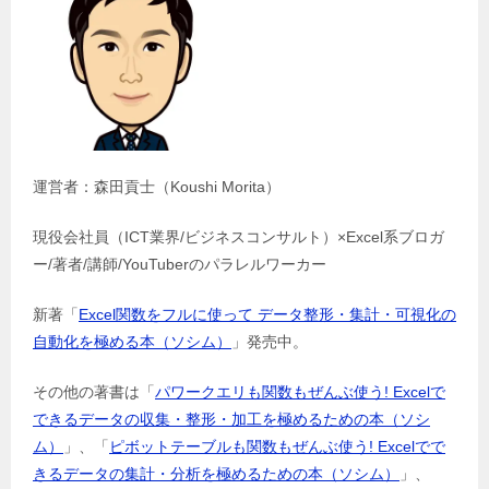
運営者：森田貢士（Koushi Morita）
現役会社員（ICT業界/ビジネスコンサルト）×Excel系ブロガ
ー/著者/講師/YouTuberのパラレルワーカー
新著「
Excel関数をフルに使って データ整形・集計・可視化の
自動化を極める本（ソシム）
」発売中。
その他の著書は「
パワークエリも関数もぜんぶ使う! Excelで
できるデータの収集・整形・加工を極めるための本（ソシ
ム）
」、「
ピボットテーブルも関数もぜんぶ使う! Excelでで
きるデータの集計・分析を極めるための本（ソシム）
」、