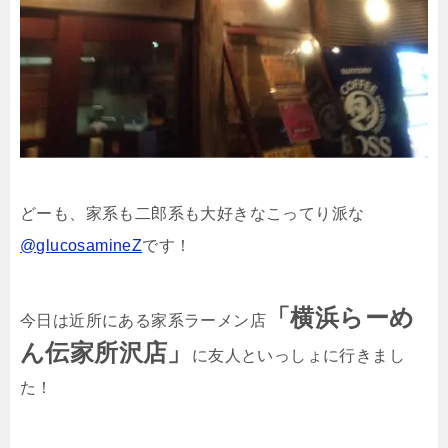
どーも、家系も二郎系も大好きなこってり派な
@glucosamineZ
です！
「横浜らーめ
今日は近所にある家系ラーメン店
ん伝家所沢店」
に友人といっしょに行きまし
た！