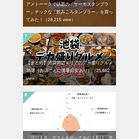
アメトーークで話題の「サーモスタンブラ
ー」チックな「飲みごろタンブラー」を買っ
てみた！
（28,215 view）
【まとめ】池袋周辺エリアのデカ盛りグルメ
35選（お店ごとに重量目安あり）
（25,662
view）
「頭のよさ」テストをやってみた！私は「言