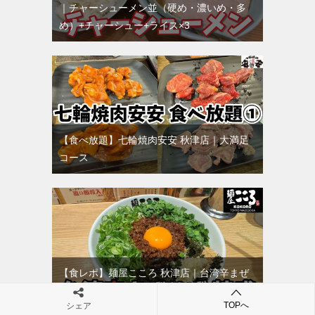
｜チャーシューメン並（硬め・濃いめ・多
め）+チャーシュー+ライス×3
【食べ放題】七輪焼肉安安 秋津店｜大満足
コース
【食レポ】麺屋こころ 秋津店｜台湾辛まぜ
そば（辛）+麺特盛り（360g）+チーズ
TOPへ
シェア