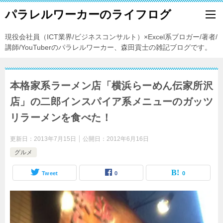
パラレルワーカーのライフログ
現役会社員（ICT業界/ビジネスコンサルト）×Excel系ブロガー/著者/
講師/YouTuberのパラレルワーカー、森田貢士の雑記ブログです。
本格家系ラーメン店「横浜らーめん伝家所沢
店」の二郎インスパイア系メニューのガッツ
リラーメンを食べた！
更新日：
2013年7月15日
公開日：
2012年6月16日
グルメ
Tweet
0
0