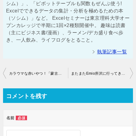
シム）」、「ピボットテーブルも関数もぜんぶ使う!
Excelでできるデータの集計・分析を極めるための本
（ソシム）」など。 Excelセミナーは東京理科大学オー
プンカレッジで半期に1回×2種類開催中。 趣味は読書
（主にビジネス書/漫画）、ラーメン/デカ盛り食べ歩
き、一人飲み、ライフログをとること。
執筆記事一覧
投
カラウマな赤いやつ！「蒙古タンメン中本秋津店」で蒙古タンメン定食を食べた！
またまたEmio所沢に行ってきた！神戸発祥のケーキ店「ア・ラ・カンパーニュ所沢店」のケーキは絶品でした！
稿
ナ
コメントを残す
ビ
ゲ
名前
必須
ー
シ