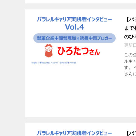
【パ
まで
のひ
更新
この
ルキ
す。
さんに
【パ