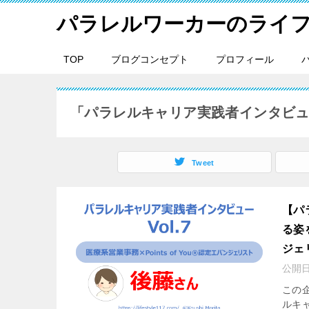
パラレルワーカーのライ
TOP
ブログコンセプト
プロフィール
「パラレルキャリア実践者インタビ
Tweet
【パ
る姿
ジェ
公開
この
ルキ