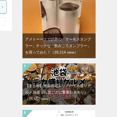
アメトーークで話題の「サーモスタンブ
ラー」チックな「飲みごろタンブラー」
を買ってみた！
（28,214 view）
【まとめ】池袋周辺エリアのデカ盛りグ
ルメ35選（お店ごとに重量目安あり）
（25,652 view）