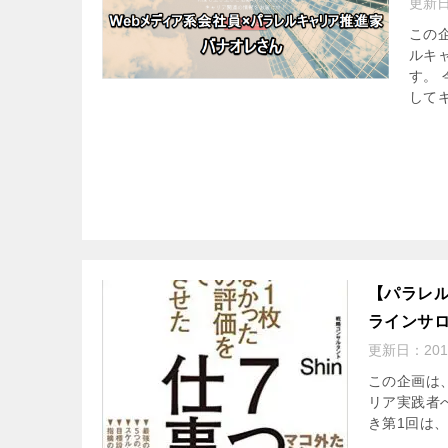
更新
この
ルキ
す。
してキ
【パラレル
ラインサロ
更新日：
20
この企画は
リア実践者
き第1回は