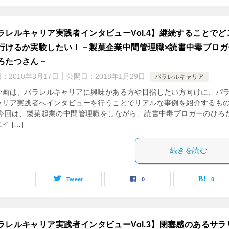
ラレルキャリア実践者インタビューVol.4】継続することでど
行けるか実験したい！－製菓企業中間管理職×読書中毒ブロガ
ろたつさん－
日：
2018年3月17日
公開日：
2018年1月29日
パラレルキャリア
企画は、パラレルキャリアに興味がある方や目指したい方向けに、パ
ャリア実践者へインタビューを行うことでリアルな事例を紹介するも
 今回は、製菓起業の中間管理職をしながら、読書中毒ブロガーのひろ
イ […]
続きを読む
Tweet
0
0
ラレルキャリア実践者インタビューVol.3】閉塞感のあるサラ