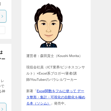
]
は
運営者：森田貢士（Koushi Morita）
クー
現役会社員（ICT業界/ビジネスコンサ
ルト）×Excel系ブロガー/著者/講
師/YouTuberのパラレルワーカー
ラレ
ので
新著「
Excel関数をフルに使って デー
る神
タ整形・集計・可視化の自動化を極め
る本（ソシム）
」発売中。