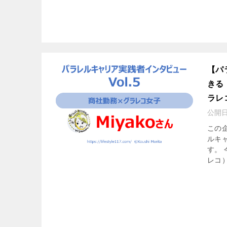
【パ
きる
ラレ
公開
この
ルキ
す。
レコ）