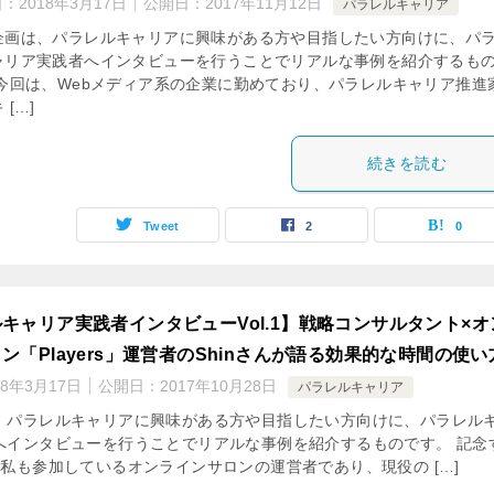
日：
2018年3月17日
公開日：
2017年11月12日
パラレルキャリア
企画は、パラレルキャリアに興味がある方や目指したい方向けに、パ
ャリア実践者へインタビューを行うことでリアルな事例を紹介するも
 今回は、Webメディア系の企業に勤めており、パラレルキャリア推進
 […]
続きを読む
Tweet
2
0
キャリア実践者インタビューVol.1】戦略コンサルタント×オ
ン「Players」運営者のShinさんが語る効果的な時間の使い
18年3月17日
公開日：
2017年10月28日
パラレルキャリア
、パラレルキャリアに興味がある方や目指したい方向けに、パラレル
へインタビューを行うことでリアルな事例を紹介するものです。 記念
、私も参加しているオンラインサロンの運営者であり、現役の […]