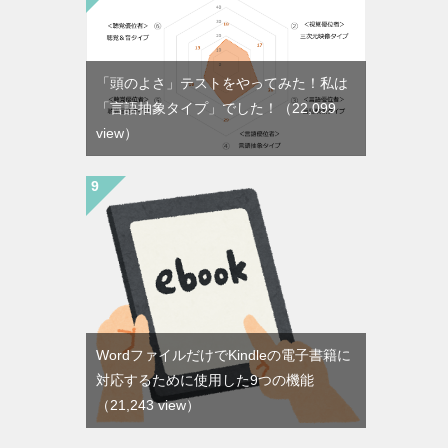
「頭のよさ」テストをやってみた！私は
「言語抽象タイプ」でした！
（22,099
view）
WordファイルだけでKindleの電子書籍に
対応するために使用した9つの機能
（21,243 view）