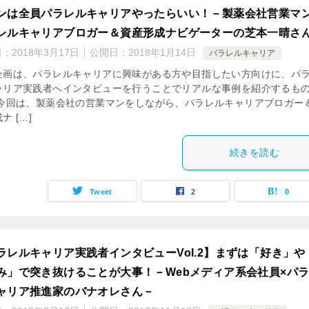
ンは全員パラレルキャリアやったらいい！－製薬会社営業マン
レルキャリアブロガー＆資産形成ナビゲーターの芝本一晴さ
日：
2018年3月17日
公開日：
2018年1月14日
パラレルキャリア
企画は、パラレルキャリアに興味がある方や目指したい方向けに、パ
ャリア実践者へインタビューを行うことでリアルな事例を紹介するも
 今回は、製薬会社の営業マンをしながら、パラレルキャリアブロガー
ナ […]
続きを読む
Tweet
2
0
ラレルキャリア実践者インタビューVol.2】まずは「好き」や
み」で突き抜けることが大事！－Webメディア系会社員×パ
ャリア推進家のバナオレさん－