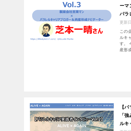
ーマ
パラ
更新
この
ルキ
す。
産形成
【パ
「強
ルキ