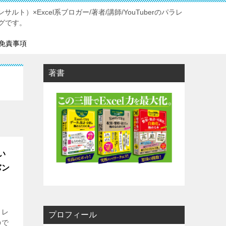
ルト）×Excel系ブロガー/著者/講師/YouTuberのパラレ
グです。
免責事項
著書
い
バン
ラレ
プロフィール
ので