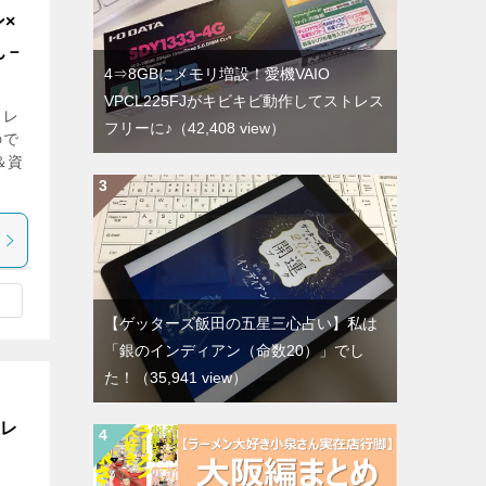
×
ん－
4⇒8GBにメモリ増設！愛機VAIO
VPCL225FJがキビキビ動作してストレス
ラレ
フリーに♪
（42,408 view）
ので
＆資
【ゲッターズ飯田の五星三心占い】私は
「銀のインディアン（命数20）」でし
た！
（35,941 view）
ラレ