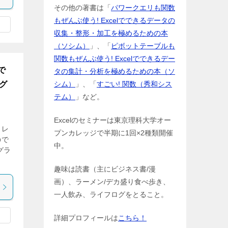
その他の著書は「
パワークエリも関数
もぜんぶ使う! Excelでできるデータの
収集・整形・加工を極めるための本
（ソシム）
」、「
ピボットテーブルも
関数もぜんぶ使う! Excelでできるデー
で
タの集計・分析を極めるための本（ソ
グ
シム）
」、「
すごい! 関数（秀和シス
テム）
」など。
Excelのセミナーは東京理科大学オー
ラレ
プンカレッジで半期に1回×2種類開催
ので
中。
グラ
趣味は読書（主にビジネス書/漫
画）、ラーメン/デカ盛り食べ歩き、
一人飲み、ライフログをとること。
詳細プロフィールは
こちら！