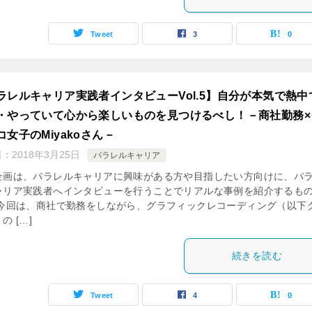
Tweet
3
0
ラレルキャリア実践者インタビューVol.5】自分が本気で熱中
・やっていて心から楽しいものを見つけるべし！－商社勤務×
コ女子のMiyakoさん－
日：
2018年3月25日
パラレルキャリア
企画は、パラレルキャリアに興味がある方や目指したい方向けに、パ
ャリア実践者へインタビューを行うことでリアルな事例を紹介するも
 今回は、商社で勤務をしながら、グラフィックレコーディング（以下
の […]
続きを読む
Tweet
4
0