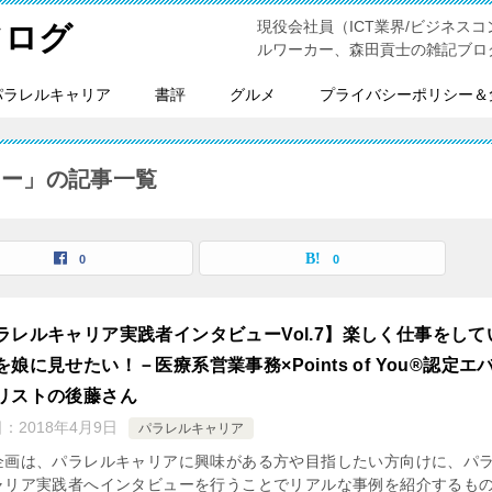
現役会社員（ICT業界/ビジネスコンサ
フログ
ルワーカー、森田貢士の雑記ブロ
パラレルキャリア
書評
グルメ
プライバシーポリシー＆
ュー」の記事一覧
0
0
ラレルキャリア実践者インタビューVol.7】楽しく仕事をして
を娘に見せたい！－医療系営業事務×Points of You®認定エ
リストの後藤さん
日：
2018年4月9日
パラレルキャリア
企画は、パラレルキャリアに興味がある方や目指したい方向けに、パ
ャリア実践者へインタビューを行うことでリアルな事例を紹介するも