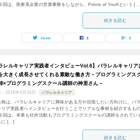
今回は、医療系企業の営業事務をしながら、Points of You®という […
続きを読む
Tweet
5
0
ラレルキャリア実践者インタビューVol.6】パラレルキャリア
を大きく成長させてくれる素敵な働き方－プログラミングス
師×プログラミングスクール講師の神里さん－
日：
2018年3月26日
パラレルキャリア
企画は、パラレルキャリアに興味がある方や目指したい方向けに、パ
ャリア実践者へインタビューを行うことでリアルな事例を紹介するも
 今回は、本業も社外活動もプログラミングスクールの講師をされてい
に […]
続きを読む