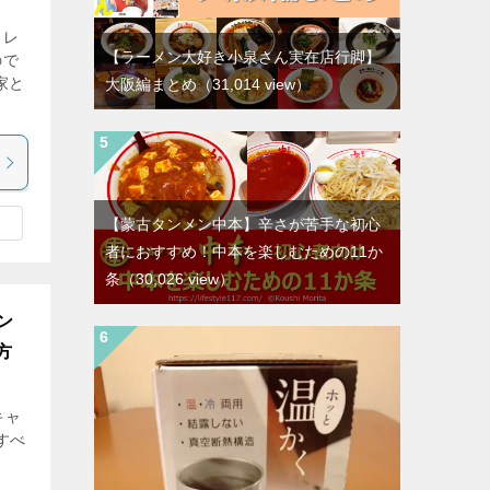
ラレ
【ラーメン大好き小泉さん実在店行脚】
ので
家と
大阪編まとめ
（31,014 view）
【蒙古タンメン中本】辛さが苦手な初心
者におすすめ！中本を楽しむための11か
条
（30,026 view）
ン
方
キャ
すべ