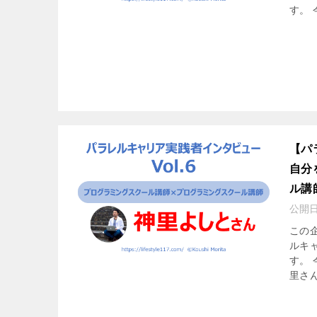
す。 
【パ
自分
ル講
公開
この
ルキ
す。
里さん