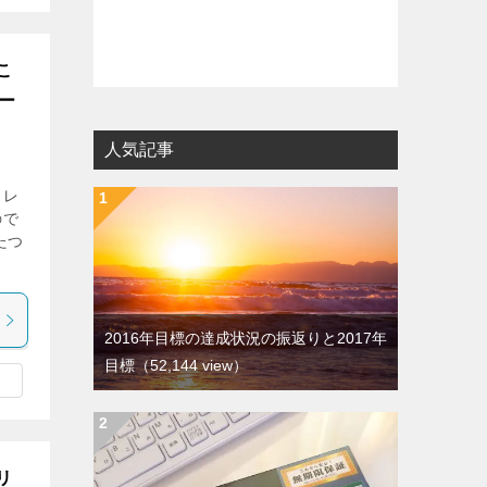
こ
ー
人気記事
ラレ
ので
たつ
2016年目標の達成状況の振返りと2017年
目標
（52,144 view）
リ