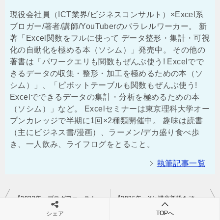
現役会社員（ICT業界/ビジネスコンサルト）×Excel系
ブロガー/著者/講師/YouTuberのパラレルワーカー。 新
著「Excel関数をフルに使って データ整形・集計・可視
化の自動化を極める本（ソシム）」発売中。 その他の
著書は「パワークエリも関数もぜんぶ使う! Excelでで
きるデータの収集・整形・加工を極めるための本（ソ
シム）」、「ピボットテーブルも関数もぜんぶ使う!
Excelでできるデータの集計・分析を極めるための本
（ソシム）」など。 Excelセミナーは東京理科大学オー
プンカレッジで半期に1回×2種類開催中。 趣味は読書
（主にビジネス書/漫画）、ラーメン/デカ盛り食べ歩
き、一人飲み、ライフログをとること。
執筆記事一覧
投
【2023年＝ブログファーストの1年】現役パラレルワーカーの活動記録
【2025年＝Xと講座新設を頑張った1年】現役パラレルワーカーの活動記録
稿
TOPへ
シェア