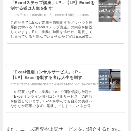
「Excelステップ講座」LP - 【LP】Excelを
制する者は人生を制す
https://excel-master.net/lp-c/excel-step-course/
この記事ではExcel業務を自動化するノウハウを体
系的に学べる「Excelステップ講座」の内容を解説
しています。Excel業務に時間を追われ、消耗して
しまっていると悩んでいませんか？実はExcel業務
を自動化する際に使用する機能は多くはありませ
ん。Excel本著者の森田がExcel業務の自動化ノウハ
ウを伝授します！
「Excel個別コンサルサービス」LP -
【LP】Excelを制する者は人生を制す
https://excel-master.net/lp-c/excel-individual-consulting-service/
この記事ではExcel業務について個別相談し放題の
「Excelオンライン個別コンサルサービス」の内容
を解説しています。Excelを学んでも自分の実務へ
なかなか応用できずに消耗してしまっていると悩ん
でいませんか？実務に合わせ、最適なExcel機能を
組み合わせることは自分よりも経験豊富な人に聴く
のが一番の近道です。Excel本著者の森田があなた
のExcel業務の課題解決・最適化に向けて伴走しま
また、ニーズ調査や上記サービスをご紹介するために
す！