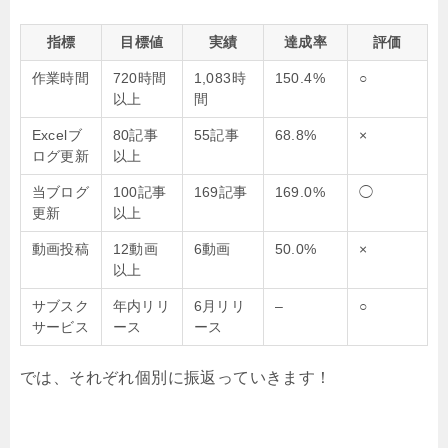
指標
目標値
実績
達成率
評価
作業時間
720時間
1,083時
150.4%
○
以上
間
Excelブ
80記事
55記事
68.8%
×
ログ更新
以上
当ブログ
100記事
169記事
169.0%
◯
更新
以上
動画投稿
12動画
6動画
50.0%
×
以上
サブスク
年内リリ
6月リリ
–
○
サービス
ース
ース
では、それぞれ個別に振返っていきます！