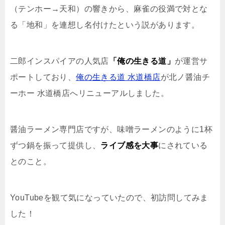
（テンホー→天和）の響きから、麻雀の役満で対とな
る「地和」を連想し名付けたという説があります。
二郎インスパイアの人気店
「俺の生きる道」
が運営サ
ポートしており、
俺の生きる道 水道橋店
が北ノ醤油チ
ーホー 水道橋店へリニューアルしました。
醤油ラーメン専門店ですが、味噌ラーメンのように1杯
ずつ鍋を振って提供し、
ライブ感を大事
にされている
とのこと。
YouTubeを観て気になっていたので、初訪問してみま
した！