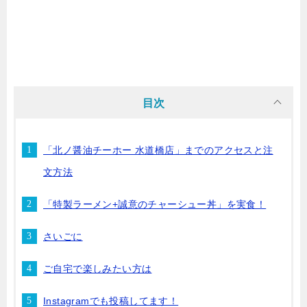
目次
「北ノ醤油チーホー 水道橋店」までのアクセスと注
文方法
「特製ラーメン+誠意のチャーシュー丼」を実食！
さいごに
ご自宅で楽しみたい方は
Instagramでも投稿してます！