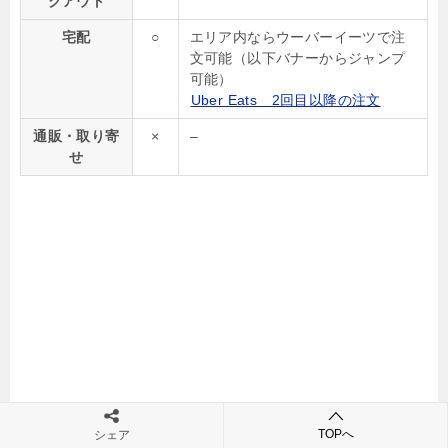
クアウト
宅配
○
エリア内ならウーバーイーツで注
文可能（以下バナーからジャンプ
可能）
Uber Eats 2回目以降の注文
通販・取り寄
×
–
せ
TOPへ
シェア