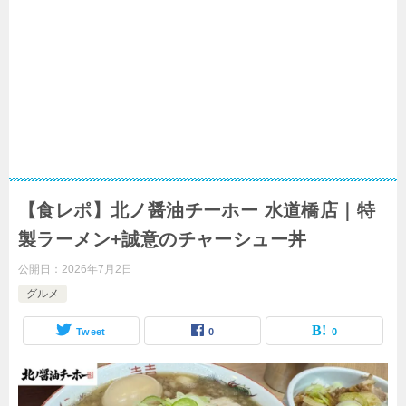
【食レポ】北ノ醤油チーホー 水道橋店｜特
製ラーメン+誠意のチャーシュー丼
公開日：
2026年7月2日
グルメ
Tweet
0
0