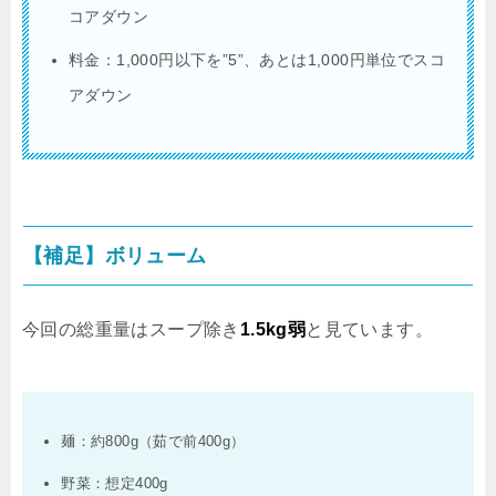
コアダウン
料金：
1,000
円以下を
”5”
、あとは
1,000
円単位でスコ
アダウン
【補足】ボリューム
今回の総重量はスープ除き
1.5kg
弱
と見ています。
麺：約
800g
（茹で前
400g
）
野菜：想定
400g