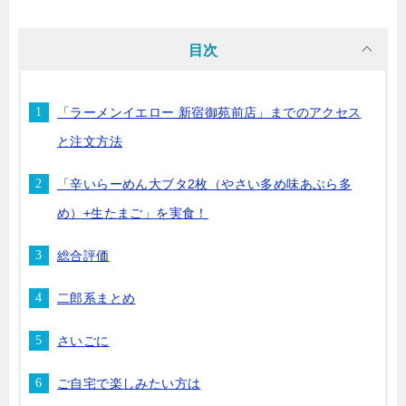
目次
「ラーメンイエロー 新宿御苑前店」までのアクセス
と注文方法
「辛いらーめん大ブタ2枚（やさい多め味あぶら多
め）+生たまご」を実食！
総合評価
二郎系まとめ
さいごに
ご自宅で楽しみたい方は