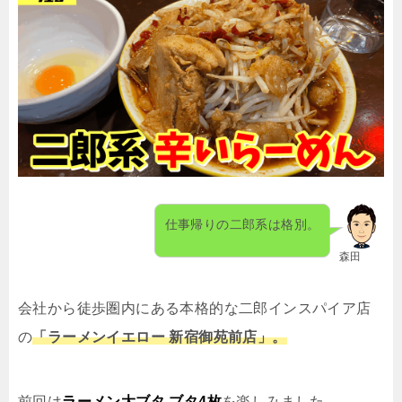
仕事帰りの二郎系は格別。
森田
会社から徒歩圏内にある本格的な二郎インスパイア店
の
「ラーメンイエロー 新宿御苑前店」。
前回は
ラーメン大ブタ ブタ
4
枚
を楽しみました。