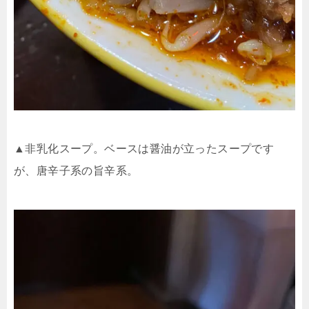
▲非乳化スープ。ベースは醤油が立ったスープです
が、唐辛子系の旨辛系。