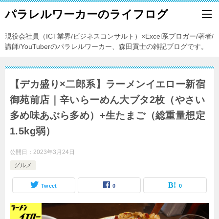
パラレルワーカーのライフログ
現役会社員（ICT業界/ビジネスコンサルト）×Excel系ブロガー/著者/
講師/YouTuberのパラレルワーカー、森田貢士の雑記ブログです。
【デカ盛り×二郎系】ラーメンイエロー新宿
御苑前店｜辛いらーめん大ブタ2枚（やさい
多め味あぶら多め）+生たまご（総重量想定
1.5kg弱）
公開日：
2023年3月24日
グルメ
Tweet
0
0