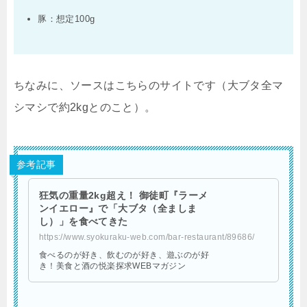
豚：想定
100g
ちなみに、ソースはこちらのサイトです（大ブタ全マ
シマシで約
2kg
とのこと）。
参考記事
狂気の重量2kg超え！ 御徒町『ラーメ
ンイエロー』で「大ブタ（全ましま
し）」を食べてきた
https://www.syokuraku-web.com/bar-restaurant/89686/
食べるのが好き、飲むのが好き、遊ぶのが好
き！美食と酒の悦楽探求WEBマガジン