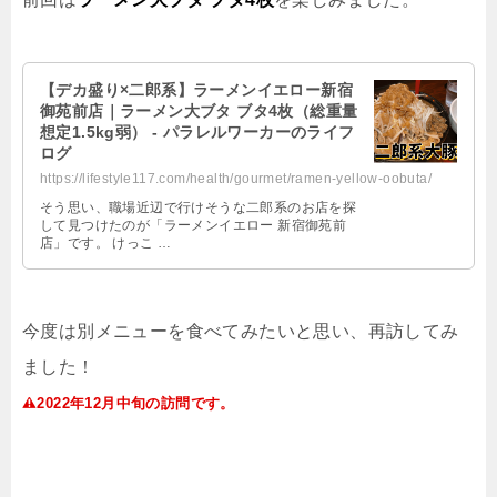
【デカ盛り×二郎系】ラーメンイエロー新宿
御苑前店｜ラーメン大ブタ ブタ4枚（総重量
想定1.5kg弱） - パラレルワーカーのライフ
ログ
https://lifestyle117.com/health/gourmet/ramen-yellow-oobuta/
そう思い、職場近辺で行けそうな二郎系のお店を探
して見つけたのが「ラーメンイエロー 新宿御苑前
店」です。 けっこ …
今度は別メニューを食べてみたいと思い、再訪してみ
ました！
2022
年
12
月中旬の訪問です。