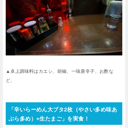
▲卓上調味料はカエシ、胡椒、一味唐辛子、お酢な
ど。
「辛いらーめん大ブタ
2
枚（やさい多め味あ
ぶら多め）
+
生たまご」を実食！