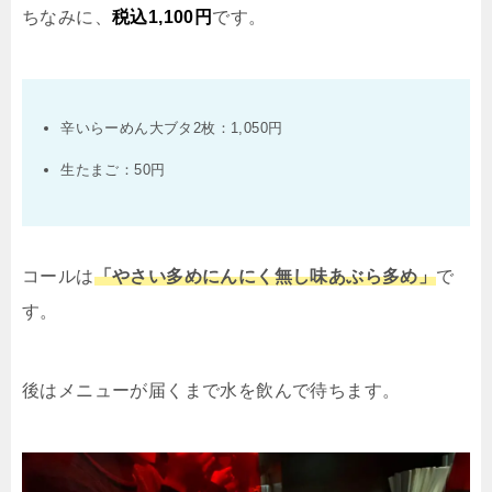
ちなみに、
税込
1,100
円
です。
辛いらーめん大ブタ
2
枚：
1,050
円
生たまご：
50
円
コールは
「やさい多めにんにく無し味あぶら多め」
で
す。
後はメニューが届くまで水を飲んで待ちます。