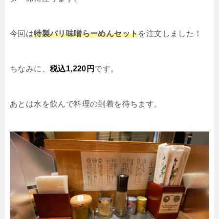
今回は
特製バリ味噌らーめんセット
を注文しました！
ちなみに、
税込
1,220
円
です。
あとは水を飲んで料理の到着を待ちます。