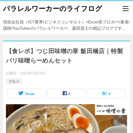
パラレルワーカーのライフログ
現役会社員（ICT業界/ビジネスコンサルト）×Excel系ブロガー/著者/
講師/YouTuberのパラレルワーカー、森田貢士の雑記ブログです。
【食レポ】つじ田味噌の章 飯田橋店｜特製
バリ味噌らーめんセット
公開日：
2023年3月14日
グルメ
Tweet
0
0