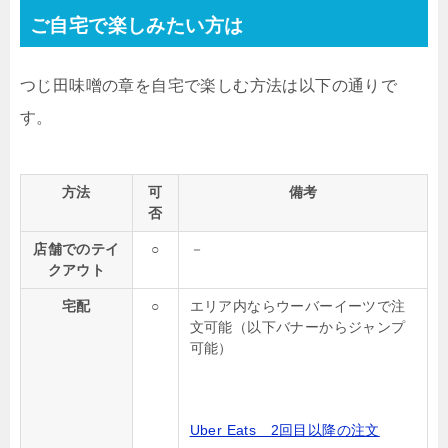
ご自宅で楽しみたい方は
つじ田味噌の章を自宅で楽しむ方法は以下の通りで
す。
方法
可
備考
否
店舗でのテイ
○
－
クアウト
宅配
○
エリア内ならウーバーイーツで注
文可能（以下バナーからジャンプ
可能）
Uber Eats 2回目以降の注文