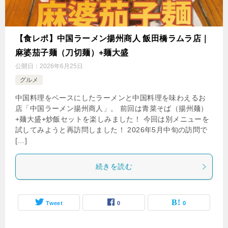
【食レポ】中国ラーメン揚州商人 飯田橋ラムラ店｜
麻婆茄子麺（刀切麺）+麺大盛
公開日：
2026年6月25日
グルメ
中国料理をベースにしたラーメンと中国料理を味わえるお
店「中国ラーメン揚州商人」。 前回は青菜そば（揚州麺）
+麺大盛+炒飯セットを楽しみました！ 今回は別メニューを
試してみようと再訪問しました！ 2026年5月中旬の訪問で
[…]
続きを読む
Tweet
0
0