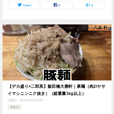
Tweet
0
0
【デカ盛り×二郎系】飯田橋大勝軒｜豚麺（肉2/ヤサ
イマシニンニク抜き）（総重量1kg以上）
公開日：
2024年10月10日
グルメ