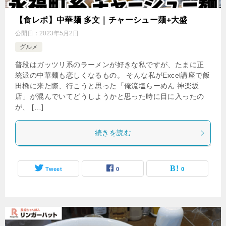
【食レポ】中華麺 多文｜チャーシュー麺+大盛
公開日：
2023年5月2日
グルメ
普段はガッツリ系のラーメンが好きな私ですが、たまに正
統派の中華麺も恋しくなるもの。 そんな私がExcel講座で飯
田橋に来た際、行こうと思った「俺流塩らーめん 神楽坂
店」が混んでいてどうしようかと思った時に目に入ったの
が、 […]
続きを読む
Tweet
0
0