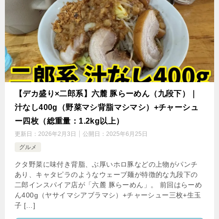
【デカ盛り×二郎系】六麓 豚らーめん（九段下）｜
汁なし400g（野菜マシ背脂マシマシ）+チャーシュ
ー四枚（総重量：1.2kg以上）
更新日：
2026年2月3日
公開日：
2025年6月25日
グルメ
クタ野菜に味付き背脂、ぶ厚いホロ豚などの上物がパンチ
あり、キャタピラのようなウェーブ麺が特徴的な九段下の
二郎インスパイア店が「六麓 豚らーめん」。 前回はらーめ
ん400g（ヤサイマシアブラマシ）+チャーシュー三枚+生玉
子 […]