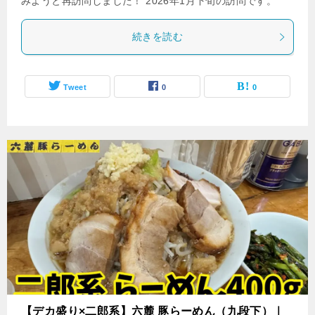
みようと再訪問しました！ 2026年1月下旬の訪問です。
続きを読む
Tweet
0
0
【デカ盛り×二郎系】六麓 豚らーめん（九段下）｜