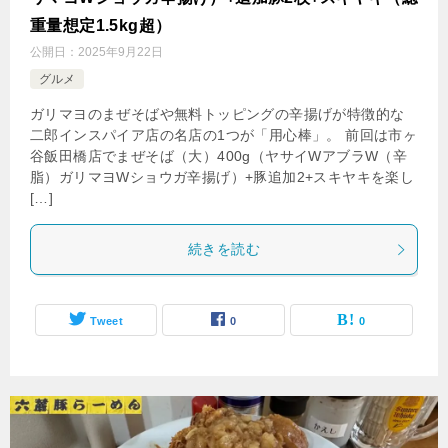
重量想定1.5kg超）
公開日：
2025年9月22日
グルメ
ガリマヨのまぜそばや無料トッピングの辛揚げが特徴的な
二郎インスパイア店の名店の1つが「用心棒」。 前回は市ヶ
谷飯田橋店でまぜそば（大）400g（ヤサイWアブラW（辛
脂）ガリマヨWショウガ辛揚げ）+豚追加2+スキヤキを楽し
[…]
続きを読む
Tweet
0
0