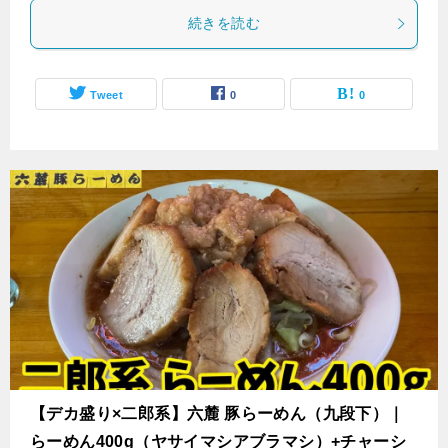
続きを読む
Tweet
0
0
【デカ盛り×二郎系】六麓 豚らーめん（九段下）｜
らーめん400g（ヤサイマシアブラマシ）+チャーシ