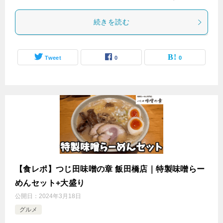
続きを読む
Tweet
0
0
【食レポ】つじ田味噌の章 飯田橋店｜特製味噌らー
めんセット+大盛り
公開日：
2024年3月18日
グルメ