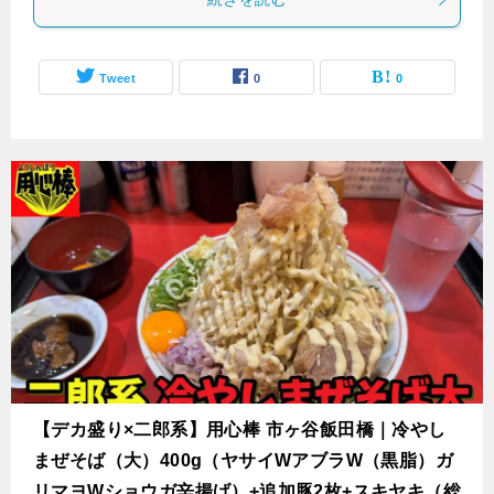
Tweet
0
0
【デカ盛り×二郎系】用心棒 市ヶ谷飯田橋｜冷やし
まぜそば（大）400g（ヤサイWアブラW（黒脂）ガ
リマヨWショウガ辛揚げ）+追加豚2枚+スキヤキ（総