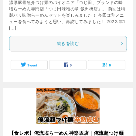
濃厚豚骨魚介つけ麺のパイオニア「つじ田」ブランドの味
噌らーめん専門店「つじ田味噌の章 飯田橋店」。 前回は特
製バリ味噌らーめんセットを楽しみました！ 今回は別メニ
ューを食べてみようと思い、再訪してみました！ 202３年1
[…]
続きを読む
Tweet
0
0
【食レポ】俺流塩らーめん神楽坂店｜俺流超つけ麺