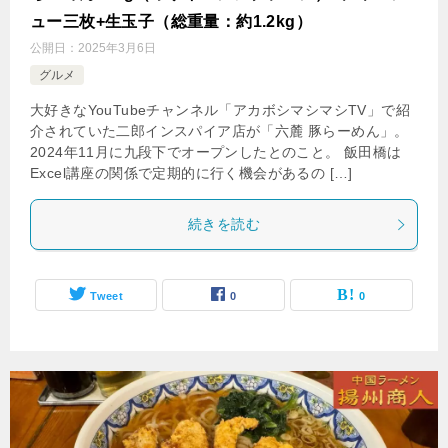
ュー三枚+生玉子（総重量：約1.2kg）
公開日：
2025年3月6日
グルメ
大好きなYouTubeチャンネル「アカボシマシマシTV」で紹
介されていた二郎インスパイア店が「六麓 豚らーめん」。
2024年11月に九段下でオープンしたとのこと。 飯田橋は
Excel講座の関係で定期的に行く機会があるの […]
続きを読む
Tweet
0
0