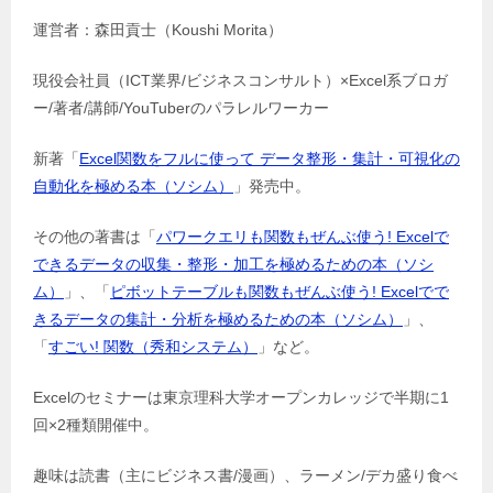
運営者：森田貢士（Koushi Morita）
現役会社員（ICT業界/ビジネスコンサルト）×Excel系ブロガ
ー/著者/講師/YouTuberのパラレルワーカー
新著「
Excel関数をフルに使って データ整形・集計・可視化の
自動化を極める本（ソシム）
」発売中。
その他の著書は「
パワークエリも関数もぜんぶ使う! Excelで
できるデータの収集・整形・加工を極めるための本（ソシ
ム）
」、「
ピボットテーブルも関数もぜんぶ使う! Excelでで
きるデータの集計・分析を極めるための本（ソシム）
」、
「
すごい! 関数（秀和システム）
」など。
Excelのセミナーは東京理科大学オープンカレッジで半期に1
回×2種類開催中。
趣味は読書（主にビジネス書/漫画）、ラーメン/デカ盛り食べ