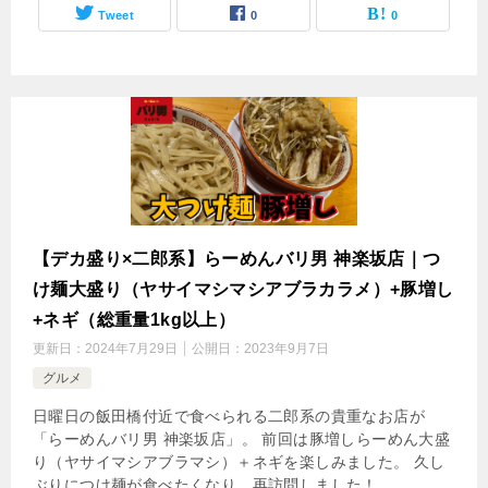
Tweet
0
0
【デカ盛り×二郎系】らーめんバリ男 神楽坂店｜つ
け麺大盛り（ヤサイマシマシアブラカラメ）+豚増し
+ネギ（総重量1kg以上）
更新日：
2024年7月29日
公開日：
2023年9月7日
グルメ
日曜日の飯田橋付近で食べられる二郎系の貴重なお店が
「らーめんバリ男 神楽坂店」。 前回は豚増しらーめん大盛
り（ヤサイマシアブラマシ）＋ネギを楽しみました。 久し
ぶりにつけ麺が食べたくなり、再訪問しました！