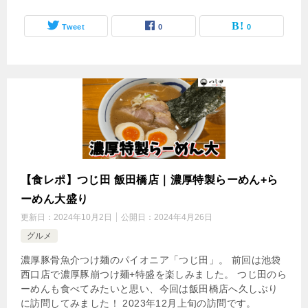
Tweet
0
0
【食レポ】つじ田 飯田橋店｜濃厚特製らーめん+ら
ーめん大盛り
更新日：
2024年10月2日
公開日：
2024年4月26日
グルメ
濃厚豚骨魚介つけ麺のパイオニア「つじ田」。 前回は池袋
西口店で濃厚豚崩つけ麺+特盛を楽しみました。 つじ田のら
ーめんも食べてみたいと思い、今回は飯田橋店へ久しぶり
に訪問してみました！ 2023年12月上旬の訪問です。