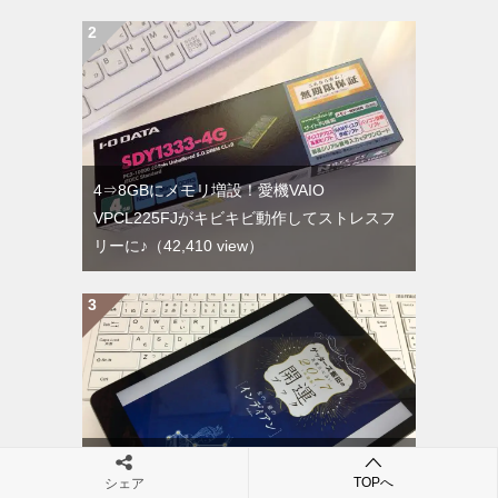
4⇒8GBにメモリ増設！愛機VAIO
VPCL225FJがキビキビ動作してストレスフ
リーに♪
（42,410 view）
【ゲッターズ飯田の五星三心占い】私は「銀
TOPへ
シェア
のインディアン（命数20）」でした！