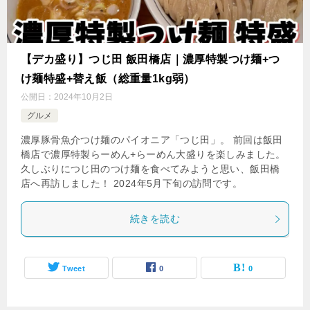
【デカ盛り】つじ田 飯田橋店｜濃厚特製つけ麺+つ
け麺特盛+替え飯（総重量1kg弱）
公開日：
2024年10月2日
グルメ
濃厚豚骨魚介つけ麺のパイオニア「つじ田」。 前回は飯田
橋店で濃厚特製らーめん+らーめん大盛りを楽しみました。
久しぶりにつじ田のつけ麺を食べてみようと思い、飯田橋
店へ再訪しました！ 2024年5月下旬の訪問です。
続きを読む
Tweet
0
0