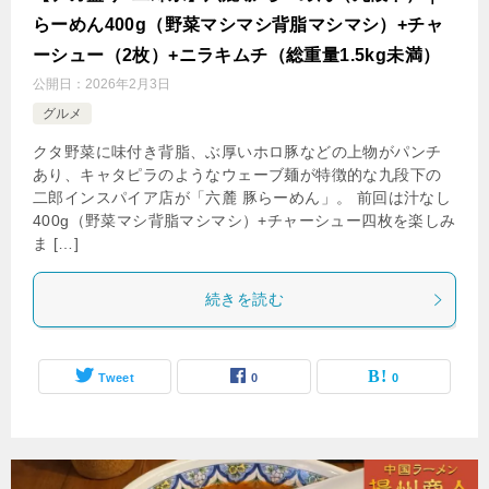
らーめん400g（野菜マシマシ背脂マシマシ）+チャ
ーシュー（2枚）+ニラキムチ（総重量1.5kg未満）
公開日：
2026年2月3日
グルメ
クタ野菜に味付き背脂、ぶ厚いホロ豚などの上物がパンチ
あり、キャタピラのようなウェーブ麺が特徴的な九段下の
二郎インスパイア店が「六麓 豚らーめん」。 前回は汁なし
400g（野菜マシ背脂マシマシ）+チャーシュー四枚を楽しみ
ま […]
続きを読む
Tweet
0
0