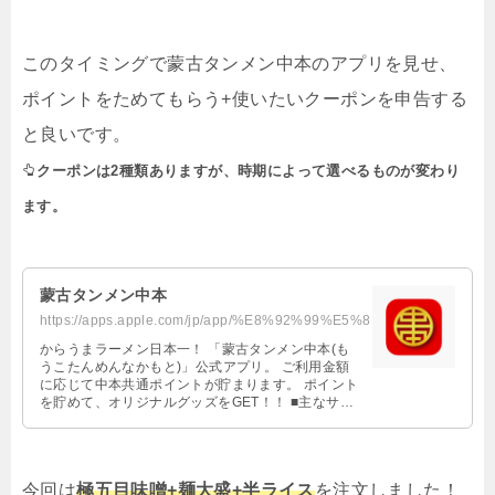
このタイミングで蒙古タンメン中本のアプリを見せ、
ポイントをためてもらう+使いたいクーポンを申告する
と良いです。
クーポンは2種類ありますが、時期によって選べるものが変わり
ます。
‎蒙古タンメン中本
https://apps.apple.com/jp/app/%E8%92%99%E5%8F%A4%E3%82%BF%E3%83%B3%E3%83%A1%E...
‎からうまラーメン日本一！ 「蒙古タンメン中本(も
うこたんめんなかもと)」公式アプリ。 ご利用金額
に応じて中本共通ポイントが貯まります。 ポイント
を貯めて、オリジナルグッズをGET！！ ■主なサー
ビス □ポイントサービス 500円で1ポイントが貯ま
ります。 ポイントに応じてオリジナルグッズと交換
できます。 □会員ランク 累計ポイント数に応じてラ
ンクアップ！ □クーポン 定期的にお得なクーポンを
今回は
極五目味噌+麺大盛+半ライス
を注文しました！
お届けします。 □メッセージ 会員限定キャンペーン