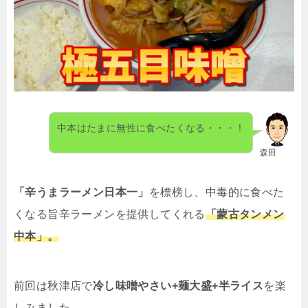
中本はたまに無性に食べたくなる・・・！
森田
「辛うまラーメン日本一」
を標榜し、中毒的に食べた
くなる旨辛ラーメンを提供してくれる
「蒙古タンメン
中本」。
前回は秋津店で
冷し味噌やさい+麺大盛+半ライス
を楽
しみました。