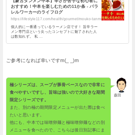
【蒙古タンメン中本】辛さが苦手な初心者に
おすすめ！中本を楽しむための11か条 - パラ
レルワーカーのライフログ
https://lifestyle117.com/health/gourmet/mouko-tanmen-nakamoto-beginner/
個人的に一番通っているラーメン店です！ 旨辛ラー
メン専門店という尖ったコンセプトに魅了された人
は数知れず。 私 …
ご参考になれば幸いです
m(_ _)m
極シリーズは、スープが豚骨ベースなので非常に
食べやすいですし、旨味は強いので大好きな期間
森田
限定シリーズです。
また、別の極の期間限定メニューが出た際は食べ
たいと思います。
他にも、中本では味噌卵麺と極味噌卵麺などの別
メニューを食べたので、こちらは後日別記事にま