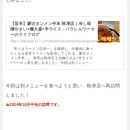
【旨辛】蒙古タンメン中本 秋津店｜冷し味
噌やさい+麺大盛+半ライス - パラレルワーカ
ーのライフログ
https://lifestyle117.com/health/gourmet/moukotanmen-nakamoto-hiyashi-miso-yasai/
「辛うまラーメン日本一」を標榜し、中毒的に食べ
たくなる旨辛ラーメンを提供してくれる「蒙古タン
メン中本」。 前回は秋津店で北極の火山+半ライス
+ウーロン茶を楽しみました。 今回は別メニューを
食べようと思い、秋津店へ再訪問し …
今回は別メニューを食べようと思い、秋津店へ再訪問
しました！
2024年10月中旬の訪問です。