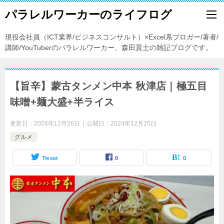
パラレルワーカーのライフログ
現役会社員（ICT業界/ビジネスコンサルト）×Excel系ブロガー/著者/
講師/YouTuberのパラレルワーカー、森田貢士の雑記ブログです。
【旨辛】蒙古タンメン中本 秋津店｜極五目
味噌+麺大盛+半ライス
更新日：
2024年12月26日
公開日：
2024年12月25日
グルメ
Tweet
0
0