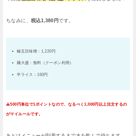
のご案内など、お店からお得な情報を配信予定。 □
カメラ機能 中本オリジナルフォトフレームをご用
意！ 写真をSNSにアップして、みんなに自慢しよ
う。…
ちなみに、
税込1,380円
です。
極五目味噌：1,220円
麺大盛：無料（クーポン利用）
半ライス：160円
500円単位で1ポイントなので、なるべく1,000円以上注文するの
がマイルールです。
あとはメニューが到着するまで水を飲んで待ちます。