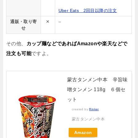
Uber Eats 2回目以降の注文
通販・取り寄
✕
–
せ
その他、
カップ麺などであればAmazonや楽天などで
注文も可能
ですよ。
蒙古タンメン中本 辛旨味
噌タンメン 118g ６個セ
ット
created by
Rinker
蒙古タンメン中本
Amazon