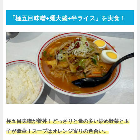
「極五目味噌+麺大盛+半ライス」を実食！
極五目味噌が着丼！どっさりと量の多い炒め野菜と玉
子が豪華！スープはオレンジ寄りの色合い。